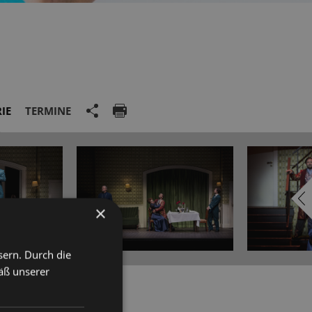
IE
TERMINE
×
sern. Durch die
äß unserer
 Wien folgte ein
sterklassen u.a. bei