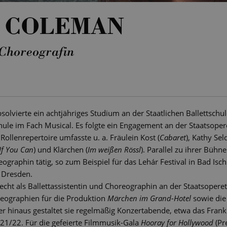
 COLEMAN
Choreografin
solvierte ein achtjähriges Studium an der Staatlichen Ballettschul
ule im Fach Musical. Es folgte ein Engagement an der Staatsopere
Rollenrepertoire umfasste u. a. Fräulein Kost (
Cabaret
), Kathy Sel
If You Can
) und Klärchen (
Im weißen Rössl
). Parallel zu ihrer Bühne
reographin tätig, so zum Beispiel für das Lehár Festival in Bad Is
 Dresden.
cht als Ballettassistentin und Choreographin an der Staatsoperett
reographien für die Produktion
Märchen im Grand-Hotel
sowie die
er hinaus gestaltet sie regelmäßig Konzertabende, etwa das Frank
021/22. Für die gefeierte Filmmusik-Gala
Hooray for Hollywood
(Pr