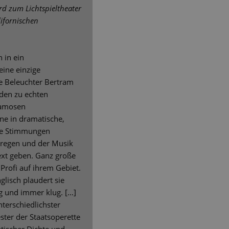
rd zum Lichtspieltheater
ifornischen
 in ein
eine einzige
ie Beleuchter Bertram
den zu echten
 famosen
ne in dramatische,
de Stimmungen
anregen und der Musik
ext geben. Ganz große
 Profi auf ihrem Gebiet.
lisch plaudert sie
ig und immer klug. […]
terschiedlichster
ter der Staatsoperette