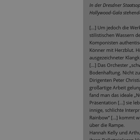
In der Dresdner Staatsop
Hollywood-Gala stehend
[…] Um jedoch die Werk
stilistischen Wassern 
Komponisten authentisc
Könner mit Herzblut. Hie
ausgezeichneter Klang
[…] Das Orchester „sch
Bodenhaftung. Nicht zul
Dirigenten Peter Christ
großartige Arbeit gelung
fand man das ideale „N
Präsentation […] sie leb
innige, schlichte Interp
Rainbow“ […] kommt wi
über die Rampe.
Hannah Kelly und Arthu