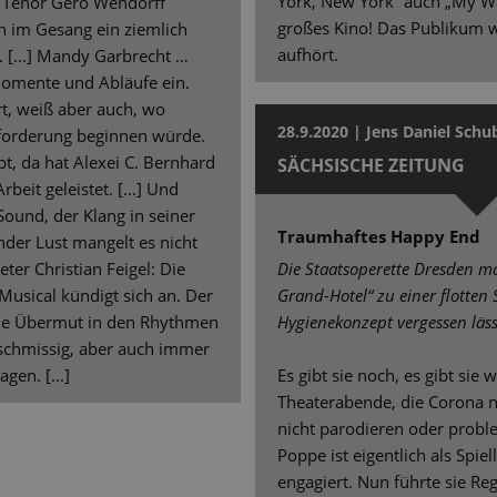
York, New York“ auch „My Wa
] Tenor Gero Wendorff
großes Kino! Das Publikum wo
h im Gesang ein ziemlich
aufhört.
. [...] Mandy Garbrecht …
Momente und Abläufe ein.
rt, weiß aber auch, wo
28.9.2020 | Jens Daniel Schu
forderung beginnen würde.
pt, da hat Alexei C. Bernhard
SÄCHSISCHE ZEITUNG
beit geleistet. [...] Und
Sound, der Klang in seiner
Traumhaftes Happy End
nder Lust mangelt es nicht
ter Christian Feigel: Die
Die Staatsoperette Dresden 
 Musical kündigt sich an. Der
Grand-Hotel“ zu einer flotten
sche Übermut in den Rhythmen
Hygienekonzept vergessen läss
 schmissig, aber auch immer
gen. [...]
Es gibt sie noch, es gibt sie 
Theaterabende, die Corona n
nicht parodieren oder proble
Poppe ist eigentlich als Spie
engagiert. Nun führte sie Reg