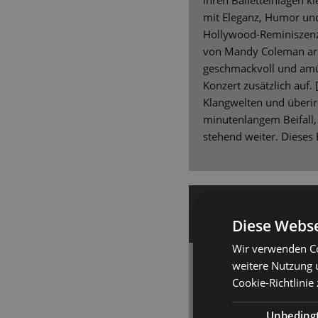
ihren Balletteinlagen k
mit Eleganz, Humor un
Hollywood-Reminiszenz
von Mandy Coleman ar
geschmackvoll und amü
Konzert zusätzlich auf.
Klangwelten und überir
minutenlangem Beifall,
stehend weiter. Dieses 
20. Juni 2021 | Ingrid G
Diese Webse
ONLINE MERKER
Wir verwenden Co
weitere Nutzung 
Ein Abend voller Ohrw
Cookie-Richtlinie
Operettenseligkeit 
Publikumsmagnet we
Unbeding