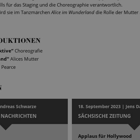
lls für das Staging und die Choreographie verantwortlich.
wird sie im Tanzmärchen
Alice im Wunderland
die Rolle der Mutter 
DUKTIONEN
ktive
“
Choreografie
and
“
Alices Mutter
 Pearce
N
Andreas Schwarze
18. September 2023 | Jens D
 NACHRICHTEN
SÄCHSISCHE ZEITUNG
Applaus für Hollywood