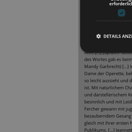
[...] Das Orchester der S
erforderlic
unter der Leitung von C
wesentlichen Anteil am
nur mit seiner zuverläs
sondern vor allem auc
DETAILS ANZ
dem nötigen Operetten-F
muss Operette
sein! [...] „Spitzen“-Le
des Wortes gab es beim 
Mandy Garbrecht) [...] 
Dame der Operette, beh
so leicht aussieht und
ist. Mit natürlichem C
und darstellerischem Kö
besinnlich und mit Leide
Fercher gewann mit ju
bezauberndem Gesang 
gleich mit ihrer ersten
Publikums. [...] Jeanne