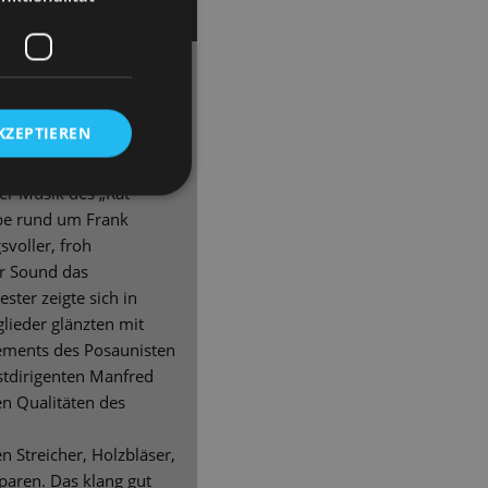
, Begeisterung im
KZEPTIEREN
t, mit dem die
trieb wieder
er Musik des „Rat
ppe rund um Frank
svoller, froh
r Sound das
ter zeigte sich in
glieder glänzten mit
gements des Posaunisten
tdirigenten Manfred
en Qualitäten des
 Streicher, Holzbläser,
sparen. Das klang gut