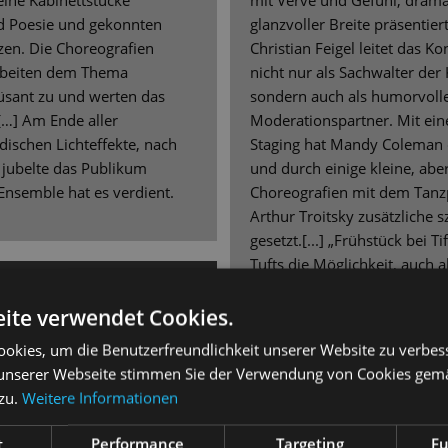
leine Kabinettstücke
mit Verve und Gefühl, drama
d Poesie und gekonnten
glanzvoller Breite präsentier
en. Die Choreografien
Christian Feigel leitet das K
beiten dem Thema
nicht nur als Sachwalter der
sant zu und werten das
sondern auch als humorvolle
 […] Am Ende aller
Moderationspartner. Mit ei
dischen Lichteffekte, nach
Staging hat Mandy Coleman d
 jubelte das Publikum
und durch einige kleine, abe
Ensemble hat es verdient.
Choreografien mit dem Tanz
Arthur Troitsky zusätzliche 
gesetzt.[...] „Frühstück bei T
Tufts die Möglichkeit, auch a
erk
beeindrucken. Wie sie von s
improvisierter Moderation 
ite verwendet Cookies.
wechselt […] das ist einfach 
okies, um die Benutzerfreundlichkeit unserer Website zu verbes
unserer Webseite stimmen Sie der Verwendung von Cookies gem
ürmer [...] und alter
 zu.
Weitere Informationen
in neuem Gewand, der zum
rden könnte.
7. Juni 2021 | Jens Daniel Sc
t
Performance
Targeting
Fu