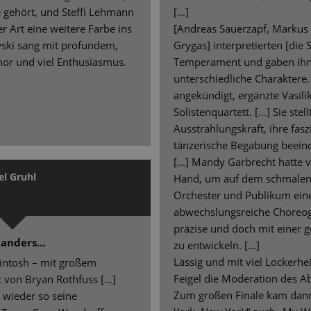
e gehört, und Steffi Lehmann
[…]
r Art eine weitere Farbe ins
[Andreas Sauerzapf, Markus 
wski sang mit profundem,
Grygas] interpretierten [die 
nor und viel Enthusiasmus.
Temperament und gaben ihn
unterschiedliche Charaktere. 
angekündigt, ergänzte Vasili
Solistenquartett. […] Sie stell
Ausstrahlungskraft, ihre fa
tänzerische Begabung beein
[...] Mandy Garbrecht hatte 
el Gruhl
Hand, um auf dem schmalen
Orchester und Publikum eine
abwechslungsreiche Choreog
präzise und doch mit einer 
 anders…
zu entwickeln. […]
Lässig und mit viel Lockerhei
kintosh – mit großem
Feigel die Moderation des A
von Bryan Rothfuss [...]
Zum großen Finale kam dann
 wieder so seine