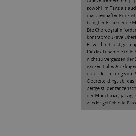
Glanznummern hin [...
sowohl im Tanz als auc
märchenhafter Prinz ist
bringt entscheidende 
Die Choreografin forde
kontraproduktive Über
Es wird mit Lust gestep
für das Ensemble tolle Ar
nicht zu vergessen der 
ganzen Fülle. An klinge
unter der Leitung von Pe
Operette klingt ab, das
Zeitgeist, der tänzeri
der Modetänze; jazzig,
wieder gefühlvolle Passa