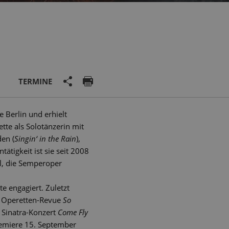
TERMINE
e Berlin und erhielt
tte als Solotänzerin mit
den (
Singin‘ in the Rain
),
ntätigkeit ist sie seit 2008
chl, die Semperoper
e engagiert. Zuletzt
 Operetten-Revue
So
 Sinatra-Konzert
Come Fly
emiere 15. September