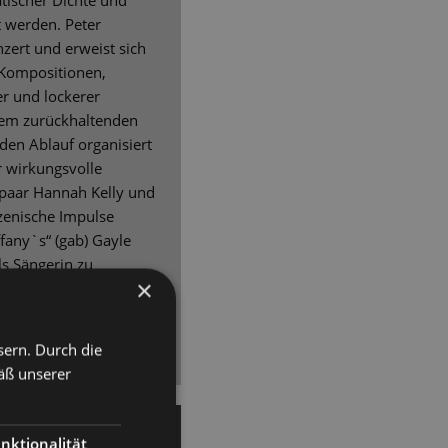
tischer Dichte und
t werden. Peter
onzert und erweist sich
 Kompositionen,
r und lockerer
nem zurückhaltenden
en Ablauf organisiert
r wirkungsvolle
paar Hannah Kelly und
szenische Impulse
iffany`s“ (gab) Gayle
ls Sängerin zu
×
alopper, scheinbar
zu berührendem Gesang
mitreißend.
sern. Durch die
äß unserer
hubert
nktionalität