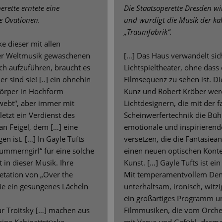
erette erntete eine
Die Staatsoperette Dresden wi
e Ovationen.
und würdigt die Musik der kal
„Traumfabrik“.
e dieser mit allen
der Weltmusik gewaschenen
[…] Das Haus verwandelt sich
h aufzuführen, braucht es
Lichtspieltheater, ohne dass 
r sind sie! [..] ein ohnehin
Filmsequenz zu sehen ist. D
körper in Hochform
Kunz und Robert Kröber wer
webt“, aber immer mit
Lichtdesignern, die mit der
etzt ein Verdienst des
Scheinwerfertechnik die Büh
ian Feigel, dem […] eine
emotionale und inspirieren
en ist. […] In Gayle Tufts
versetzen, die die Fantasie
ummerngirl“ für eine solche
einen neuen optischen Kont
t in dieser Musik. Ihre
Kunst. […] Gayle Tufts ist ein
retation von „Over the
Mit temperamentvollem Deng
e ein gesungenes Lächeln
unterhaltsam, ironisch, witz
ein großartiges Programm un
r Troitsky […] machen aus
Filmmusiken, die vom Orches