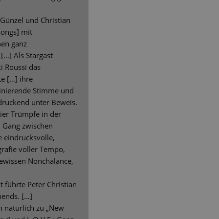
Günzel und Christian
Songs] mit
en ganz
[…] Als Stargast
ki Roussi das
te […] ihre
szinierende Stimme und
druckend unter Beweis.
vier Trümpfe in der
 Gang zwischen
 eindrucksvolle,
rafie voller Tempo,
gewissen Nonchalance,
t führte Peter Christian
bends. […]
 natürlich zu „New