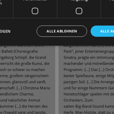
taatsoperette [...] hatte
SÄCHSISCHE ZEITUNG
h
hefdirigent Johannes Pell
 Gelingen des Abends, nicht
Höhenflüge auf der Bühne
sigen Musizierweise,
Saal
h mit seinem Schwung und
EIGEN
ALLE ABLEHNEN
ALLE A
eeling, [...] So zündend
Es war ein beflügelter Auftak
Staatsoperette ihren Spielbe
istungen im wahrsten Sinne
aufgenommen hat. […] Mit d
Ballett (Choreografie:
Pack“, jener Entertainergru
Ingeborg Schöpf, die Grand
Sinatra, prägte ein stimmung
errscht die große Kunst, die
machender und mitreißende
 doch so schwer zu machen
Programm. […] Das […] Orches
harme, großem sängerischem
bester Spiellaune, einige Mit
nnen, glanzvoll und sanft,
jazzigen Soli. […] Die Arran
nschaft. [...] Christina Maria
und für einige Nummern Gas
gendlichem Charme,
Honetschläger spielen mit d
und natürlicher Anmut
Orchesters. Zum
 Nummer [...] die Herzen des
satten Big-Band-Sound kamen
tte Oswald sang und tanzte,
Harfe. Man klotzte, statt zu 