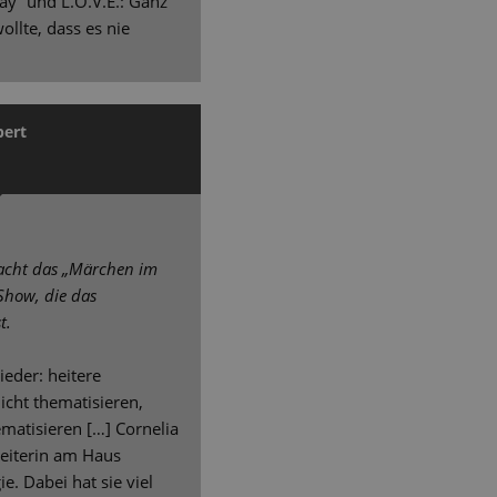
y“ und L.O.V.E.: Ganz
llte, dass es nie
bert
macht das „Märchen im
 Show, die das
t.
wieder: heitere
icht thematisieren,
matisieren […] Cornelia
lleiterin am Haus
ie. Dabei hat sie viel