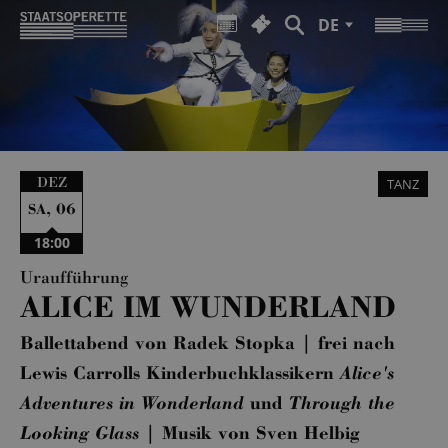
DE
DEZ
TANZ
,
06
SA
18:00
Uraufführung
ALICE IM WUNDERLAND
Ballettabend von Radek Stopka | frei nach
Lewis Carrolls Kinderbuchklassikern
Alice's
Adventures in Wonderland
und
Through the
Looking Glass
| Musik von Sven Helbig