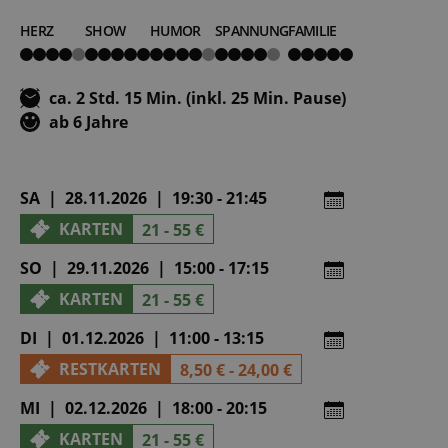
HERZ
SHOW
HUMOR
SPANNUNG
FAMILIE
4
5
4
4
5
von
von
von
von
von
5
5
5
5
5
ca. 2 Std. 15 Min. (inkl. 25 Min. Pause)
ab 6 Jahre
SA | 28.11.2026 | 19:30 - 21:45
KARTEN
21 - 55 €
SO | 29.11.2026 | 15:00 - 17:15
KARTEN
21 - 55 €
DI | 01.12.2026 | 11:00 - 13:15
RESTKARTEN
8,50 € - 24,00 €
MI | 02.12.2026 | 18:00 - 20:15
KARTEN
21 - 55 €