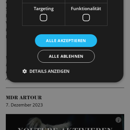
entführen! Die Musik dazu liefert der Dresdner Komponist
Targeting
Funktionalität
Sven Helbig: Sinnlich kraftvolle Akkordfolgen wirken
hypnotisch wie die geheimnisvolle Raupe mit ihrer
Wasserpfeife; vorwärtsdrängende Rhythmen treiben Alice
immer tiefer in ihre Geschichte hinein und uns im
Publikum mit ihr.
ALLE AKZEPTIEREN
ALLE ABLEHNEN
Vielen Dank!
In der Spielzeit 2025/2026 sponsert der Handpan-Salon aus
DETAILS ANZEIGEN
Dresden/Langebrück eine Handpan für alle Vorstellungen von
Alice. Wir bedanken uns herzlich für die Unterstützung!
MDR ARTOUR
7. Dezember 2023
i