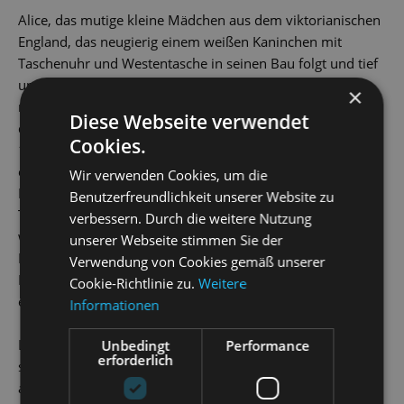
Alice, das mutige kleine Mädchen aus dem viktorianischen
England, das neugierig einem weißen Kaninchen mit
Taschenuhr und Westentasche in seinen Bau folgt und tief
unter die Erde gefallen mal winzig klein und mal
×
riesengroß allerlei paradoxe Abenteuer besteht, zählt zu
Diese Webseite verwendet
den meistgeliebten Kinderbuchheldinnen aller Zeiten. Seit
Cookies.
1865, als Lewis Carrolls Klassiker
Alice im Wunderland
erstmals in Buchform erschien, beschäftigen ihre bizarren
Wir verwenden Cookies, um die
Erlebnisse im
Wunderland
und
Jenseits des Spiegels
– so der
Benutzerfreundlichkeit unserer Website zu
Titel des zweiten Alice-Buchs – die Fantasie von Kindern
verbessern. Durch die weitere Nutzung
wie Erwachsenen. Dabei erfindet jede Generation ihre
unserer Webseite stimmen Sie der
Begegnungen mit der Grinsekatze, dem verrückten
Verwendung von Cookies gemäß unserer
Hutmacher, der Herzkönigin und den vielen anderen auf
Cookie-Richtlinie zu.
Weitere
einzigartige Weise neu.
Informationen
Lassen Sie sich von Ballettdirektor Radek Stopka und
Unbedingt
Performance
erforderlich
seinem fantasievollen Tanzmärchen für die ganze Familie
auf den Spuren heißgeliebter Figuren ins Wunderland