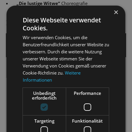
„
Die lustige Witwe
“
Choreografie
×
Diese Webseite verwendet
PRESSESTIMMEN
Cookies.
Wir verwenden Cookies, um die
9. März 2026 | Jens Daniel Schubert
Benutzerfreundlichkeit unserer Website zu
SÄCHSISCHE ZEITUNG
verbessern. Durch die weitere Nutzung
unserer Webseite stimmen Sie der
Verwendung von Cookies gemäß unserer
Quietschbunte „Lustige Witwe“ anstatt
Cookie-Richtlinie zu.
Weitere
zeitgemäßer Singspiel-Analyse in der
Informationen
Staatsoperette Dresden
Farbenreiche Operette, gute Unterhaltung: „Die Lustige
Unbedingt
Performance
erforderlich
Witwe“ ist zurück in der Staatsoperette
[…] Kapellmeister Christian Garbosnik ist mit dem
Orchester der Staatsoperette bei Lehár ganz in
Targeting
Funktionalität
seinem Element. Das klingt wie erwartet, da stimmen