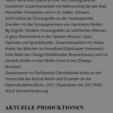
Teatro Verdi und Opéra de Lille. Als choreografische
Assistentin Zusammenarbeit mit Melissa King bei den Bad
Hersfelder Festspielen und in St. Gallen, Schweiz.
2009 Debüt als Choreografin an der Staatsoperette
Dresden mit der Europapremiere von Gershwins
Pardon
My English
. Seitdem Choreografien an zahlreichen Bühnen
in ganz Deutschland in den Sparten Musical, Oper,
Operette und Sprechtheater. Zusammenarbeit mit Stefan
Huber bei
Märchen im Grandhotel
(Staatsoper Hannover),
Felix Seiler bei
Chicago
(Stadttheater Bremerhaven) und mit
Hendrik Müller in Kurt Weills
Street Scene
(Theater
Münster).
Gastdozentin im Fachbereich Darstellende Kunst an der
Universität der Künste Berlin und Dozentin an der
Opernakademie Berlin. 2021 Stipendiatin der DIS-TANZ-
SOLO Künstlerförderung.
AKTUELLE PRODUKTIONEN