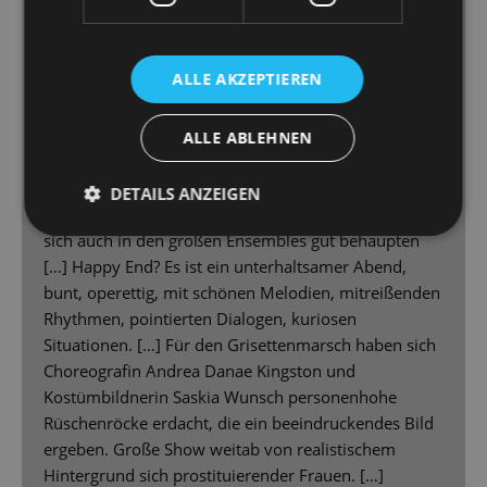
die Tempi, da bleibt zusammen, was
zusammengehört, und die Dynamik ist gut tariert.
Regisseurin Katja Wolff macht ihrem Ruf als
ALLE AKZEPTIEREN
Operettenspezialistin alle Ehre. Sie wirft die allzu
tiefgründigen Überlegungen in kühnem Schwung
über Bord. […]Christina Maria Fercher als Hanna ist
ALLE ABLEHNEN
ein Gegenentwurf zu den Partymäusen der übrigen
Gesellschaft. […] Sie wird mit klarer und schöner
DETAILS ANZEIGEN
Stimme der Partie überzeugend gerecht und kann
sich auch in den großen Ensembles gut behaupten
[…] Happy End? Es ist ein unterhaltsamer Abend,
bunt, operettig, mit schönen Melodien, mitreißenden
Rhythmen, pointierten Dialogen, kuriosen
Situationen. […] Für den Grisettenmarsch haben sich
Choreografin Andrea Danae Kingston und
Kostümbildnerin Saskia Wunsch personenhohe
Rüschenröcke erdacht, die ein beeindruckendes Bild
ergeben. Große Show weitab von realistischem
Hintergrund sich prostituierender Frauen. […]