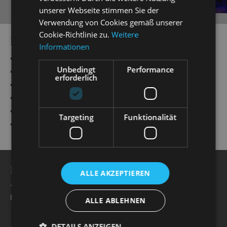
unserer Webseite stimmen Sie der
Verwendung von Cookies gemäß unserer
Cookie-Richtlinie zu.
Weitere
PRODUCTIONS
Informationen
„
Emil und die Detektive
“
Musikalische Leitung
Unbedingt
Performance
„
Anything Goes
“
Musikalische Leitung
erforderlich
„
Evita
“
Musikalische Leitung
„
Cabaret
“
Musikalische Leitung
„
Alice im Wunderland
“
Musikalische Leitung
Targeting
Funktionalität
„
Showtime!
“
Musikalische Leitung
BESUCHERSERVICE
ALLE AKZEPTIEREN
+49 351 32042 222
karten@staatsoperette.de
ALLE ABLEHNEN
DETAILS ANZEIGEN