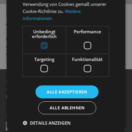
Verwendung von Cookies gemäß unserer
Cookie-Richtlinie zu.
Weitere
PRODUCTIONS
Informationen
„
Simsalabim
“
Magier Marvelli/ Aufnahmeleiter/
Offizier 2/ u. a.
Unbedingt
Performance
erforderlich
„
die lustige witwe
“
Raoul de Saint-Brioche
„
Die Fledermaus
“
Dr. Blind, Advokat
„
My Fair Lady
“
Freddy Eynsford-Hill
Targeting
Funktionalität
BESUCHERSERVICE
+49 351 32042 222
ALLE AKZEPTIEREN
karten@staatsoperette.de
ALLE ABLEHNEN
NEWSLETTER
DETAILS ANZEIGEN
SEND