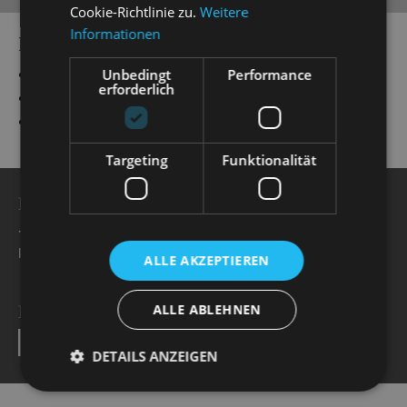
Cookie-Richtlinie zu.
Weitere
Informationen
PRODUCTIONS
„
die lustige witwe
“
Praskowia
Unbedingt
Performance
erforderlich
„
Ball im Savoy
“
Bébé
„
My Fair Lady
“
Mrs. Pearce
Targeting
Funktionalität
BESUCHERSERVICE
+49 351 32042 222
karten@staatsoperette.de
ALLE AKZEPTIEREN
ALLE ABLEHNEN
NEWSLETTER
SEND
DETAILS ANZEIGEN