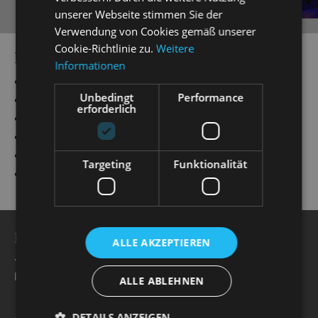
unserer Webseite stimmen Sie der
Verwendung von Cookies gemäß unserer
Cookie-Richtlinie zu.
Weitere
PRODUCTIONS
Informationen
„
Emil und die Detektive
“
Musikalische Leitung
Unbedingt
Performance
„
Anything Goes
“
Musikalische Leitung
erforderlich
„
Evita
“
Musikalische Leitung
„
Cabaret
“
Musikalische Leitung
„
Alice im Wunderland
“
Musikalische Leitung
Targeting
Funktionalität
„
Showtime!
“
Musikalische Leitung
BESUCHERSERVICE
ALLE AKZEPTIEREN
+49 351 32042 222
karten@staatsoperette.de
ALLE ABLEHNEN
DETAILS ANZEIGEN