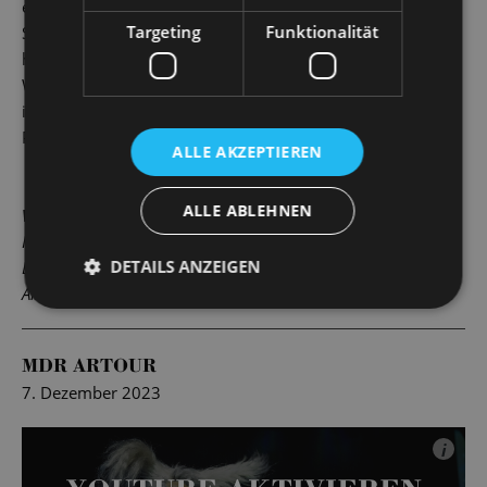
entführen! Die Musik dazu liefert der Dresdner Komponist
Targeting
Funktionalität
Sven Helbig: Sinnlich kraftvolle Akkordfolgen wirken
hypnotisch wie die geheimnisvolle Raupe mit ihrer
Wasserpfeife; vorwärtsdrängende Rhythmen treiben Alice
immer tiefer in ihre Geschichte hinein und uns im
Publikum mit ihr.
ALLE AKZEPTIEREN
ALLE ABLEHNEN
Vielen Dank!
In der Spielzeit 2025/2026 sponsert der Handpan-Salon aus
DETAILS ANZEIGEN
Dresden/Langebrück eine Handpan für alle Vorstellungen von
Alice. Wir bedanken uns herzlich für die Unterstützung!
MDR ARTOUR
7. Dezember 2023
i