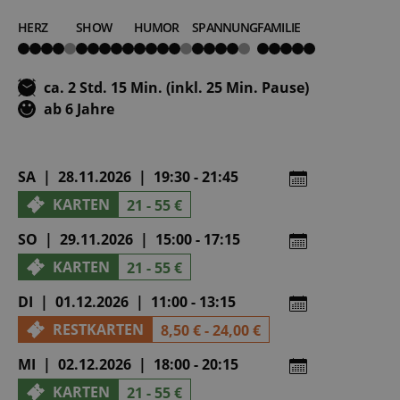
HERZ
SHOW
HUMOR
SPANNUNG
FAMILIE
4
5
4
4
5
von
von
von
von
von
5
5
5
5
5
ca. 2 Std. 15 Min. (inkl. 25 Min. Pause)
ab 6 Jahre
SA | 28.11.2026 | 19:30 - 21:45
KARTEN
21 - 55 €
SO | 29.11.2026 | 15:00 - 17:15
KARTEN
21 - 55 €
DI | 01.12.2026 | 11:00 - 13:15
RESTKARTEN
8,50 € - 24,00 €
MI | 02.12.2026 | 18:00 - 20:15
KARTEN
21 - 55 €