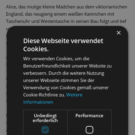
Alice, das mutige kleine Mädchen aus dem viktorianischen
England, das neugierig einem weißen Kaninchen mit
Taschenuhr und Westentasche in seinen Bau folgt und tief
unter die Erde gefallen mal winzig klein und mal
×
riesengroß allerlei paradoxe Abenteuer besteht, zählt zu
Diese Webseite verwendet
den meistgeliebten Kinderbuchheldinnen aller Zeiten. Seit
Cookies.
1865, als Lewis Carrolls Klassiker
Alice im Wunderland
erstmals in Buchform erschien, beschäftigen ihre bizarren
Wir verwenden Cookies, um die
Erlebnisse im
Wunderland
und
Jenseits des Spiegels
– so der
Benutzerfreundlichkeit unserer Website zu
Titel des zweiten Alice-Buchs – die Fantasie von Kindern
verbessern. Durch die weitere Nutzung
wie Erwachsenen. Dabei erfindet jede Generation ihre
unserer Webseite stimmen Sie der
Begegnungen mit der Grinsekatze, dem verrückten
Verwendung von Cookies gemäß unserer
Hutmacher, der Herzkönigin und den vielen anderen auf
Cookie-Richtlinie zu.
Weitere
einzigartige Weise neu.
Informationen
Lassen Sie sich von Ballettdirektor Radek Stopka und
Unbedingt
Performance
erforderlich
seinem fantasievollen Tanzmärchen für die ganze Familie
auf den Spuren heißgeliebter Figuren ins Wunderland