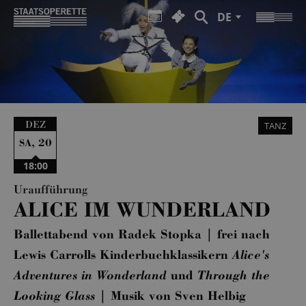
DE
DEZ
TANZ
,
20
SA
18:00
Uraufführung
ALICE IM WUNDERLAND
Ballettabend von Radek Stopka | frei nach
Lewis Carrolls Kinderbuchklassikern
Alice's
Adventures in Wonderland
und
Through the
Looking Glass
| Musik von Sven Helbig