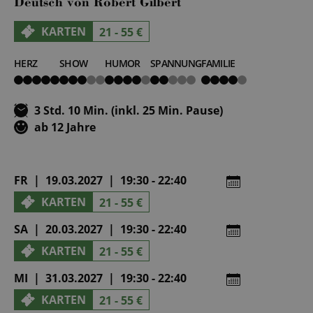
Deutsch von Robert Gilbert
KARTEN
21 - 55 €
HERZ
SHOW
HUMOR
SPANNUNG
FAMILIE
5
3
4
2
4
von
von
von
von
von
5
5
5
5
5
3 Std. 10 Min. (inkl. 25 Min. Pause)
ab 12 Jahre
FR | 19.03.2027 | 19:30 - 22:40
KARTEN
21 - 55 €
SA | 20.03.2027 | 19:30 - 22:40
KARTEN
21 - 55 €
MI | 31.03.2027 | 19:30 - 22:40
KARTEN
21 - 55 €