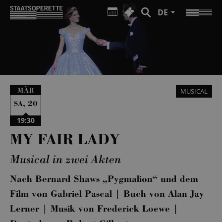
DE
MÄR
MUSICAL
,
20
SA
19:30
MY FAIR LADY
Musical in zwei Akten
Nach Bernard Shaws „Pygmalion“ und dem
Film von Gabriel Pascal | Buch von Alan Jay
Lerner | Musik von Frederick Loewe |