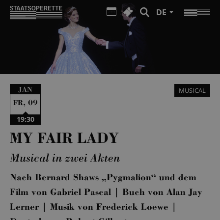
DE
JAN
MUSICAL
,
09
FR
19:30
MY FAIR LADY
Musical in zwei Akten
Nach Bernard Shaws „Pygmalion“ und dem
Film von Gabriel Pascal | Buch von Alan Jay
Lerner | Musik von Frederick Loewe |