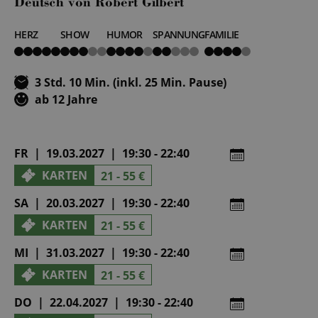
Deutsch von Robert Gilbert
HERZ
SHOW
HUMOR
SPANNUNG
FAMILIE
5
3
4
2
4
von
von
von
von
von
5
5
5
5
5
3 Std. 10 Min. (inkl. 25 Min. Pause)
ab 12 Jahre
FR | 19.03.2027 | 19:30 - 22:40
KARTEN
21 - 55 €
SA | 20.03.2027 | 19:30 - 22:40
KARTEN
21 - 55 €
MI | 31.03.2027 | 19:30 - 22:40
KARTEN
21 - 55 €
DO | 22.04.2027 | 19:30 - 22:40