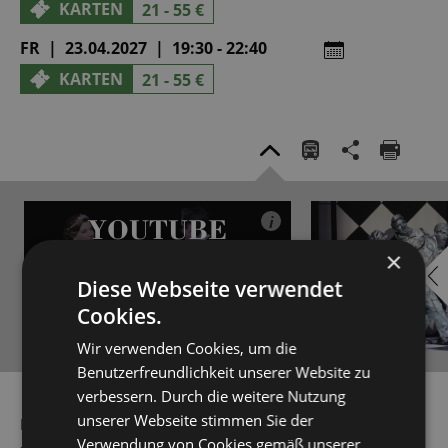
KARTEN
21 - 55 €
FR | 23.04.2027 | 19:30 - 22:40
KARTEN
21 - 55 €
YOUTUBE
i
×
AKTIVIEREN
Diese Webseite verwendet
Cookies.
Wir verwenden Cookies, um die
Benutzerfreundlichkeit unserer Website zu
YouTube immer aktivieren
verbessern. Durch die weitere Nutzung
unserer Webseite stimmen Sie der
Das arme Blumenmädchen Eliza Doolittle wird durch ihren
Verwendung von Cookies gemäß unserer
›interessanten‹ Dialekt zum Gegenstand einer obskuren