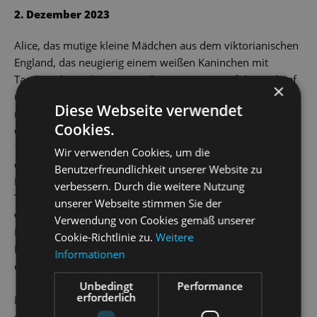
YouTube immer aktivieren
2. Dezember 2023
Alice, das mutige kleine Mädchen aus dem viktorianischen
England, das neugierig einem weißen Kaninchen mit
Taschenuhr und Westentasche in seinen Bau folgt und tief
×
unter die Erde gefallen mal winzig klein und mal
Diese Webseite verwendet
riesengroß allerlei paradoxe Abenteuer besteht, zählt zu
Cookies.
den meistgeliebten Kinderbuchheldinnen aller Zeiten. Seit
1865, als Lewis Carrolls Klassiker
Alice im Wunderland
Wir verwenden Cookies, um die
erstmals in Buchform erschien, beschäftigen ihre bizarren
Benutzerfreundlichkeit unserer Website zu
Erlebnisse im
Wunderland
und
Jenseits des Spiegels
– so der
verbessern. Durch die weitere Nutzung
Titel des zweiten Alice-Buchs – die Fantasie von Kindern
unserer Webseite stimmen Sie der
wie Erwachsenen. Dabei erfindet jede Generation ihre
Verwendung von Cookies gemäß unserer
Begegnungen mit der Grinsekatze, dem verrückten
Cookie-Richtlinie zu.
Weitere
Hutmacher, der Herzkönigin und den vielen anderen auf
Informationen
einzigartige Weise neu.
Unbedingt
Performance
erforderlich
Lassen Sie sich von Ballettdirektor Radek Stopka und
seinem fantasievollen Tanzmärchen für die ganze Familie