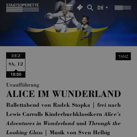
DE
DEZ
TANZ
,
12
SA
18:00
Uraufführung
ALICE IM WUNDERLAND
Ballettabend von Radek Stopka | frei nach
Lewis Carrolls Kinderbuchklassikern
Alice's
Adventures in Wonderland
und
Through the
Looking Glass
| Musik von Sven Helbig