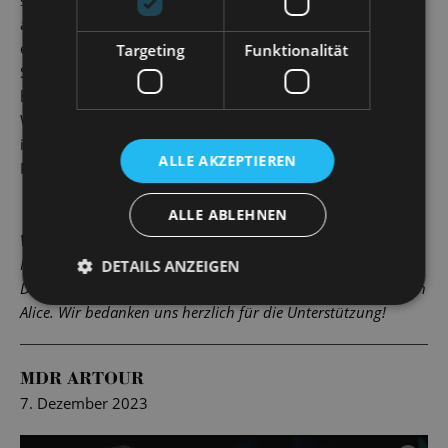
auf den Spuren heißgeliebter Figuren ins Wunderland
entführen! Die Musik dazu liefert der Dresdner Komponist
Targeting
Funktionalität
Sven Helbig: Sinnlich kraftvolle Akkordfolgen wirken
hypnotisch wie die geheimnisvolle Raupe mit ihrer
Wasserpfeife; vorwärtsdrängende Rhythmen treiben Alice
immer tiefer in ihre Geschichte hinein und uns im
ALLE AKZEPTIEREN
Publikum mit ihr.
ALLE ABLEHNEN
Vielen Dank!
In der Spielzeit 2025/2026 sponsert der Handpan-Salon aus
DETAILS ANZEIGEN
Dresden/Langebrück eine Handpan für alle Vorstellungen von
Alice. Wir bedanken uns herzlich für die Unterstützung!
MDR ARTOUR
7. Dezember 2023