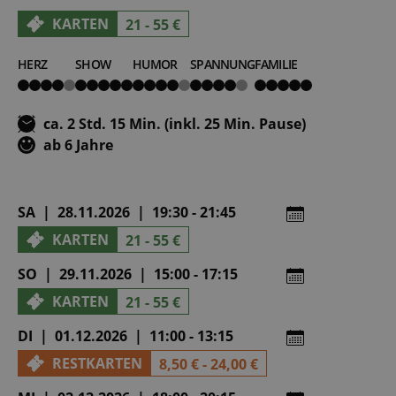
KARTEN
21 - 55 €
HERZ
SHOW
HUMOR
SPANNUNG
FAMILIE
4
5
4
4
5
von
von
von
von
von
5
5
5
5
5
ca. 2 Std. 15 Min. (inkl. 25 Min. Pause)
ab 6 Jahre
SA | 28.11.2026 | 19:30 - 21:45
KARTEN
21 - 55 €
SO | 29.11.2026 | 15:00 - 17:15
KARTEN
21 - 55 €
DI | 01.12.2026 | 11:00 - 13:15
RESTKARTEN
8,50 € - 24,00 €