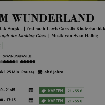
 IM WUNDERLAND
dek Stopka | frei nach Lewis Carrolls Kinderbuchkl
ough the Looking Glass
| Musik von Sven Helbig
€
SPANNUNG
FAMILIE
4
5
von
von
5
5
inkl. 25 Min. Pause)
ab 6 Jahre
0 - 21:45
KARTEN
21 - 55 €
0 - 17:15
KARTEN
21 - 55 €