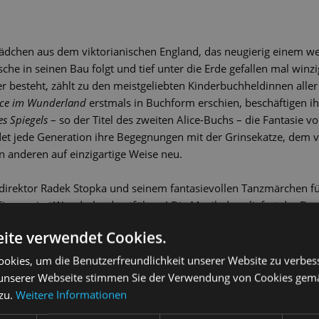
Mädchen aus dem viktorianischen England, das neugierig einem w
e in seinen Bau folgt und tief unter die Erde gefallen mal winzi
r besteht, zählt zu den meistgeliebten Kinderbuchheldinnen aller 
ice im Wunderland
erstmals in Buchform erschien, beschäftigen ih
es Spiegels
– so der Titel des zweiten Alice-Buchs – die Fantasie v
et jede Generation ihre Begegnungen mit der Grinsekatze, dem 
n anderen auf einzigartige Weise neu.
ttdirektor Radek Stopka und seinem fantasievollen Tanzmärchen fü
Figuren ins Wunderland entführen! Die Musik dazu liefert der D
e Akkordfolgen wirken hypnotisch wie die geheimnisvolle Raupe mi
ite verwendet Cookies.
n treiben Alice immer tiefer in ihre Geschichte hinein und uns 
okies, um die Benutzerfreundlichkeit unserer Website zu verbes
unserer Webseite stimmen Sie der Verwendung von Cookies gem
 zu.
Weitere Informationen
 sponsert der Handpan-Salon aus Dresden/Langebrück eine Handpan f