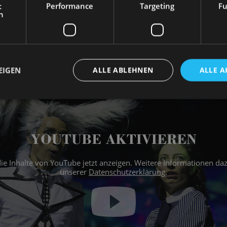
zlich für die Unterstützung!
t
Performance
Targeting
Fu
h
EIGEN
ALLE ABLEHNEN
ALLE A
YOUTUBE AKTIVIEREN
 die Inhalte von YouTube jetzt anzeigen. Weitere Informationen daz
unserer
Datenschutzerklärung
.