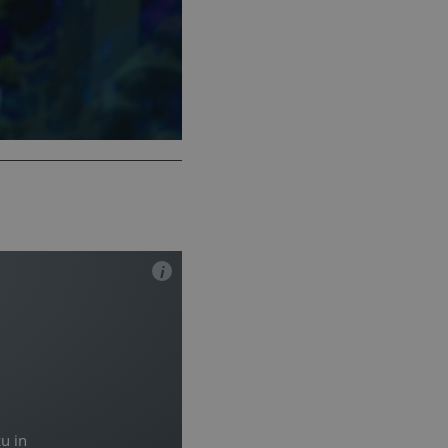
i
u in