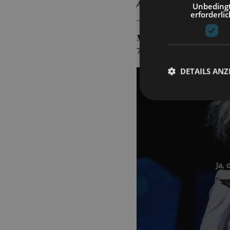
Alice. Wir bedanken uns her
Unbeding
erforderlic
MDR ARTOUR
7. Dezember 2023
DETAILS ANZ
Ja,