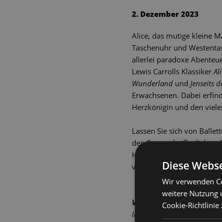
YouTube immer aktivieren
2. Dezember 2023
Alice, das mutige kleine 
Taschenuhr und Westentasch
allerlei paradoxe Abenteue
Lewis Carrolls Klassiker
Al
Wunderland
und
Jenseits d
Erwachsenen. Dabei erfind
Herzkönigin und den viele
Lassen Sie sich von Balle
den Spuren heißgeliebter 
Helbig: Sinnlich kraftvoll
Diese Webse
vorwärtsdrängende Rhythme
Wir verwenden Co
weitere Nutzung 
Vielen Dank!
Cookie-Richtlinie
In der Spielzeit 2025/2026