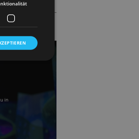
nktionalität
KZEPTIEREN
i
u in