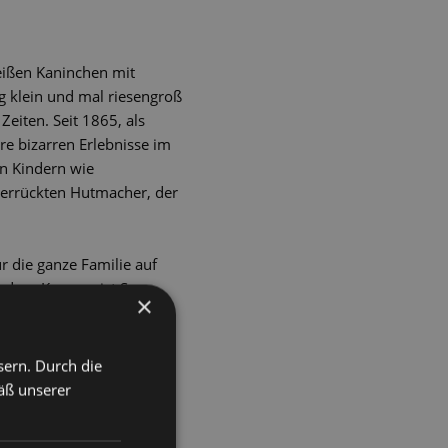
eißen Kaninchen mit
g klein und mal riesengroß
Zeiten. Seit 1865, als
re bizarren Erlebnisse im
on Kindern wie
verrückten Hutmacher, der
r die ganze Familie auf
resdner Komponist Sven
×
t ihrer Wasserpfeife;
im Publikum mit ihr.
sern. Durch die
äß unserer
ür alle Vorstellungen von