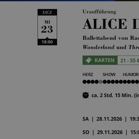
Uraufführung
DEZ
ALICE
MI
23
Ballettabend von Ra
18:00
Wonderland
und
Thr
KARTEN
21 - 55 
HERZ
SHOW
HUMOR
4
5
4
von
von
von
5
5
5
ca. 2 Std. 15 Min. (
SA | 28.11.2026 | 19:3
SO | 29.11.2026 | 15:0