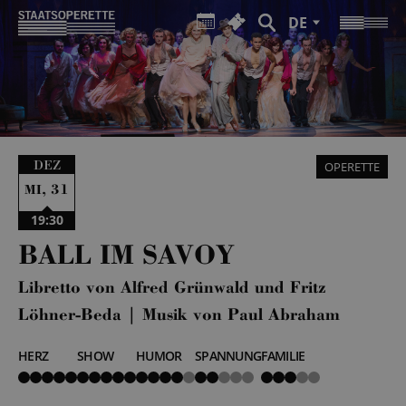
DE
DEZ
OPERETTE
,
31
MI
19:30
BALL IM SAVOY
Libretto von Alfred Grünwald und Fritz
Löhner-Beda | Musik von Paul Abraham
HERZ
SHOW
HUMOR
SPANNUNG
FAMILIE
5
5
4
2
3
von
von
von
von
von
5
5
5
5
5