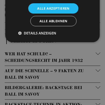
„Känguru“, um nur einen Monat später durch die
ALLE AKZEPTIEREN
Ernennung Adolf Hitlers zum Reichskanzler seinem
brutalen Ende entgegen zu taumeln.
ALLE ABLEHNEN
MEHR LESEN | MEHR SEHEN
DETAILS ANZEIGEN
| MEHR HÖREN
WER HAT SCHULD? –
SCHEIDUNGSRECHT IM JAHR 1932
AUF DIE SCHNELLE – 9 FAKTEN ZU
BALL IM SAVOY
BILDERGALERIE: BACKSTAGE BEI
BALL IM SAVOY
BACKSTAGE-TECHNIK IN AKTION: