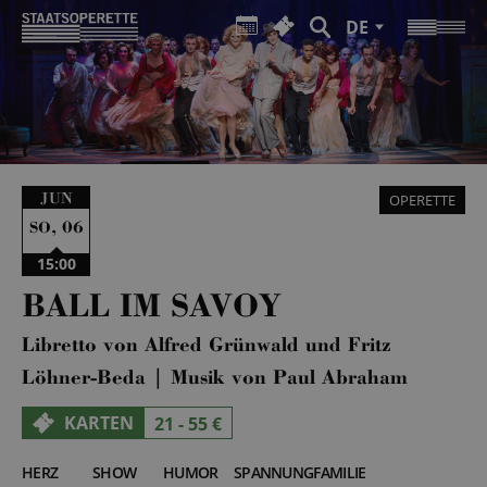
DE
JUN
OPERETTE
,
06
SO
15:00
BALL IM SAVOY
Libretto von Alfred Grünwald und Fritz
Löhner-Beda | Musik von Paul Abraham
KARTEN
21 - 55 €
HERZ
SHOW
HUMOR
SPANNUNG
FAMILIE
5
5
4
2
3