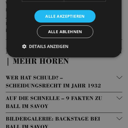
Weimarer Republik sich und sein Lebensgefühl ein letztes
Mal zu Modetänzen wie dem bejubelt besungenen
ALLE AKZEPTIEREN
„Känguru“, um nur einen Monat später durch die
Ernennung Adolf Hitlers zum Reichskanzler seinem
brutalen Ende entgegen zu taumeln.
ALLE ABLEHNEN
DETAILS ANZEIGEN
MEHR LESEN | MEHR SEHEN
| MEHR HÖREN
WER HAT SCHULD? –
SCHEIDUNGSRECHT IM JAHR 1932
AUF DIE SCHNELLE – 9 FAKTEN ZU
BALL IM SAVOY
BILDERGALERIE: BACKSTAGE BEI
BALL IM SAVOY