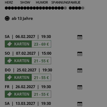
HERZ
SHOW
HUMOR
SPANNUNG
FAMILIE
5
5
5
4
4
von
von
von
von
von
5
5
5
5
5
ab 13 Jahre
SA | 06.02.2027 | 19:30
KARTEN
23 - 69 €
SO | 07.02.2027 | 15:00
KARTEN
21 - 55 €
DO | 25.02.2027 | 19:30
KARTEN
21 - 55 €
FR | 26.02.2027 | 19:30
KARTEN
21 - 55 €
SA | 13.03.2027 | 19:30