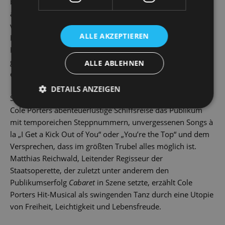
bleibt er kurzerhand als blinder Passagier an Bord. In
allerlei Verkleidungen und mit tatkräftiger Unterstützung
von „Staatsfeind Nr. 13“ Moonface Martin gelingt es Billy,
ALLE AKZEPTIEREN
Hopes Herz zu erwärmen. Ein harter Schlag für
Halbweltschönheit Reno, die sich Hoffnungen auf Billy
gemacht hat, nun aber in Hopes geldschwerem Verlobten
ALLE ABLEHNEN
eine würdige Alternative erkennt …
DETAILS ANZEIGEN
Seit ihrer Broadway-Uraufführung im Jahr 1934 begeistert
Cole Porters abenteuerlustige Schiffsreise das Publikum
mit temporeichen Steppnummern, unvergessenen Songs à
la „I Get a Kick Out of You“ oder „You’re the Top“ und dem
Versprechen, dass im größten Trubel alles möglich ist.
Matthias Reichwald, Leitender Regisseur der
Staatsoperette, der zuletzt unter anderem den
Publikumserfolg
Cabaret
in Szene setzte, erzählt Cole
Porters Hit-Musical als swingenden Tanz durch eine Utopie
von Freiheit, Leichtigkeit und Lebensfreude.