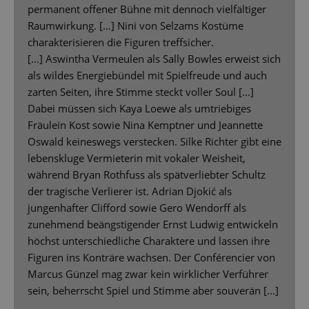
permanent offener Bühne mit dennoch vielfältiger
Raumwirkung. […] Nini von Selzams Kostüme
charakterisieren die Figuren treffsicher.
[...] Aswintha Vermeulen als Sally Bowles erweist sich
als wildes Energiebündel mit Spielfreude und auch
zarten Seiten, ihre Stimme steckt voller Soul [...]
Dabei müssen sich Kaya Loewe als umtriebiges
Fräulein Kost sowie Nina Kemptner und Jeannette
Oswald keineswegs verstecken. Silke Richter gibt eine
lebenskluge Vermieterin mit vokaler Weisheit,
während Bryan Rothfuss als spätverliebter Schultz
der tragische Verlierer ist. Adrian Djokić als
jungenhafter Clifford sowie Gero Wendorff als
zunehmend beängstigender Ernst Ludwig entwickeln
höchst unterschiedliche Charaktere und lassen ihre
Figuren ins Konträre wachsen. Der Conférencier von
Marcus Günzel mag zwar kein wirklicher Verführer
sein, beherrscht Spiel und Stimme aber souverän [...]