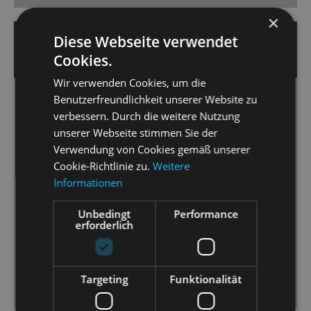
×
19. April 2025 | Ute Grundmann
Diese Webseite verwendet
Cookies.
OPERN.NEWS
Wir verwenden Cookies, um die
Benutzerfreundlichkeit unserer Website zu
Zeitgeschichte mit Fallstricken
verbessern. Durch die weitere Nutzung
In John Kanders Musical „Cabaret“ bringt Matthias
unserer Webseite stimmen Sie der
Reichwald beglückende Songs und bedrückende
Verwendung von Cookies gemäß unserer
Szenen zusammen.
Cookie-Richtlinie zu.
Weitere
Informationen
[…] es ist ein mitreißender Abend gelungen, in den
hellen wie den dunklen Momenten – getragen von
Unbedingt
Performance
exzellenten Sängerdarstellern, Tänzern und
erforderlich
Musikern. […] Ein mächtiger Trommelwirbel, passend
zur „neuen Zeit“, schließt diesen grandiosen,
erfreulichen und schmerzenden Abend ab, der die
Targeting
Funktionalität
Gefühle des Publikums durcheinander rütteln dürfte.