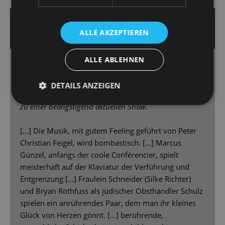
19. April 2025 | Jens Daniel Schubert
ALLE AKZEPTIEREN
SÄCHSISCHE ZEITUNG
ALLE ABLEHNEN
Berührende Schicksale in bildgewaltiger
Inszenierung
DETAILS ANZEIGEN
An Dresdens Staatsoperette wird das Musical „Cabaret“
zu einer beängstigend aktuellen Show.
[...] Die Musik, mit gutem Feeling geführt von Peter
Christian Feigel, wird bombastisch. [...] Marcus
Günzel, anfangs der coole Conférencier, spielt
meisterhaft auf der Klaviatur der Verführung und
Entgrenzung [...] Fräulein Schneider (Silke Richter)
und Bryan Rothfuss als jüdischer Obsthändler Schulz
spielen ein anrührendes Paar, dem man ihr kleines
Glück von Herzen gönnt. [...] berührende,