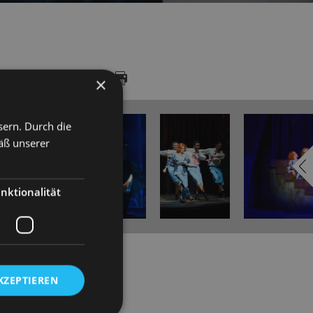
LERY
DATES
×
sern. Durch die
äß unserer
nktionalität
KZEPTIEREN