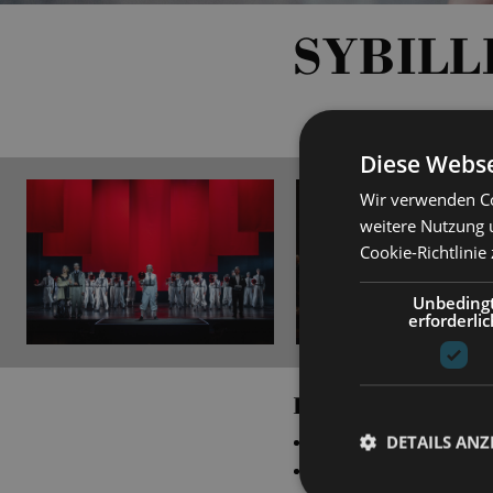
SYBILL
Diese Webse
Wir verwenden Co
weitere Nutzung 
Cookie-Richtlinie
Unbeding
erforderlic
PRODUCTIONS
DETAILS ANZ
„
ich, eurydike
“
Eur
„
Simsalabim
“
Annel