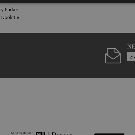
erón
sy Parker
a Doolittle
N