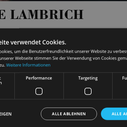
E LAMBRICH
GAL
ite verwendet Cookies.
okies, um die Benutzerfreundlichkeit unserer Website zu verbes
unserer Webseite stimmen Sie der Verwendung von Cookies gem
 zu.
Weitere Informationen
t
Performance
Targeting
Fu
h
EIGEN
ALLE ABLEHNEN
ALLE A
ydikes Stimme
iese alias Gloria