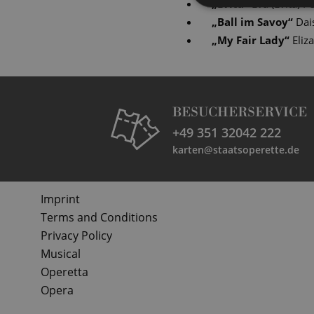
„
Evita
“
Eva (Evita) P
„
Ball im Savoy
“
Dai
„
My Fair Lady
“
Eliz
BESUCHERSERVICE
+49 351 32042 222
karten@staatsoperette.de
Imprint
Terms and Conditions
Privacy Policy
Musical
Operetta
Opera