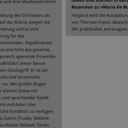
Leben und Sterben in ber
ge und eine Idealkonstruktion
Rezension zu »Maria de B
rdnung des Orchesters als
»Ergänzt wird die Ausstattu
f der Bühne steigert die
von Thorsten Fietze: abwech
ierung und ist eine
Stil, praktikabel, extravagant
rung für das
izierenden. Kapellmeister
sie und führt das gesamte,
mporeich agierende Ensemble
bahnfahrt dieser Revue.
 ein Glücksgriff. Er ist der
liche und tänzerische
t nur den großen Bogen
r kleinen Szene mit
 und sprechender Gestik
mt und dabei über
liche Kondition zu verfügen
da Dahm (Trude), Stefanie
lke Richter (Mabels Tante)