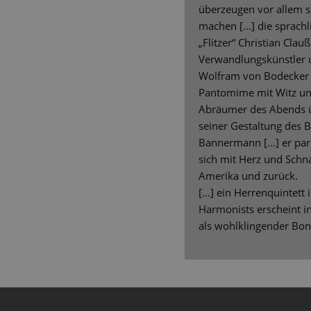
überzeugen vor allem s
machen […] die sprachli
„Flitzer“ Christian Cla
Verwandlungskünstler u
Wolfram von Bodecker 
Pantomime mit Witz un
Abräumer des Abends ü
seiner Gestaltung des B
Bannermann […] er parl
sich mit Herz und Sch
Amerika und zurück.
[…] ein Herrenquintett 
Harmonists erscheint i
als wohlklingender Bon