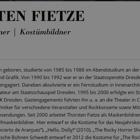
EN FIETZE
ner | Kostümbildner
en geboren, studierte von 1985 bis 1988 im Abendstudium an der
d Grafik. Von 1990 bis 1992 war er an der Staatsoperette Dresde
engagiert. Daneben absolvierte er ein Fernstudium in Innenarchi
ateur am Staatsschauspiel Dresden. 1995 bis 2000 erfolgte ein 
 Dresden. Gastengagements führten ihn u. a. an die Theater in C
echniker für verschiedene Veranstalter und Rockkonzerte sowie Mi
sendungen. Seit 2000 arbeitet Thorsten Fietze als Maskenbildner
efmaskenbildner. Hier entwarf er die Kostüme für das Neujahrsk
cierto de Aranjuez“), „Hello, Dolly!“ (2010), „The Rocky Horror Sh
kische Bühnen Schwedt entwarf er 2012 die Kostüme für „The Roc