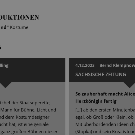
DUKTIONEN
and
“
Kostüme
N
lling
4.12.2023 | Bernd Klempno
SÄCHSISCHE ZEITUNG
n
So zauberhaft macht Alice
Herzkönigin fertig
tchef der Staatsoperette,
 Mann für Bühne, Licht und
[…] ab den ersten Minutenba
und dem Kostümdesigner
egal, ob Groß oder Klein, ob 
ht hat, ist eine geniale
Mit überbordenden Ideen cha
 ganz großen Bühnen dieser
(Stopka) und sein Kreativte