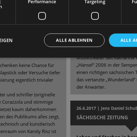
t
Performance
Targeting
Fu
agieren. […]
h
 NACHRICHTEN
Das Premierenpublikum jeden
wie seit Langem nicht mehr –
kopf! Ganz klar: Diese „Alice“
kulinarischsten Produktione
vue „Zwei Krawatten“ von
EIGEN
ALLE ABLEHNEN
ALLE A
jährigen Intendanz von Kat
soperette Dresden als
eine der schönsten Familie
en
Musiktheater seit Katharina
„Hänsel“ 2006 in der Semper
rschenken keine Chance für
einen richtigen sächsischen 
lapstick oder Versuche tiefer
das vertanzte „Wunderland“ f
erung eigentlich trivialer
der Anwärter.
er und schriller (originelle
 Corazzola und stimmige
26.6.2017 | Jens Daniel Schu
Fietze) kaum daherkommen
 des Publikums alles zeigt,
SÄCHSISCHE ZEITUNG
technisch und künstlerisch
nenraum von Karoly Risz ist