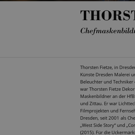
THORST
Chefmaskenbild
Thorsten Fietze, in Dresd
Künste Dresden Malerei un
Beleuchter und Techniker 
war Thorsten Fietze Dekor
Maskenbildner an der HfBK
und Zittau. Er war Lichtt
Filmprojekten und Fernseh
Dresden, seit 2001 als Ch
„West Side Story“ und „Con
(2015). Für die Uckermär