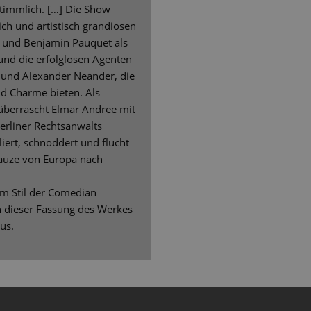
timmlich. […] Die Show
ch und artistisch grandiosen
uß und Benjamin Pauquet als
nd die erfolglosen Agenten
und Alexander Neander, die
d Charme bieten. Als
berrascht Elmar Andree mit
erliner Rechtsanwalts
iert, schnoddert und flucht
nauze von Europa nach
im Stil der Comedian
n dieser Fassung des Werkes
us.