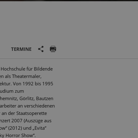
TERMINE
 Hochschule für Bildende
n als Theatermaler,
tektur. Von 1992 bis 1995
Studium zum
hemnitz, Görlitz, Bautzen
tarbeiter an verschiedenen
 an der Staatsoperette
onzert 2007 (Auszüge aus
ow“ (2012) und „Evita“
ky Horror Show“.