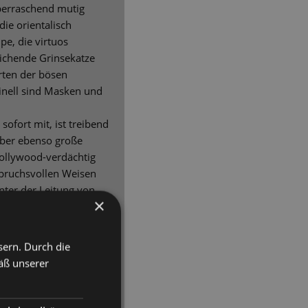
überraschend mutig
ie orientalisch
e, die virtuos
ichende Grinsekatze
rten der bösen
ginell sind Masken und
sofort mit, ist treibend
 aber ebenso große
ollywood-verdächtig
pruchsvollen Weisen
unter der Leitung von
×
rstaunlich dicht und
altung und Anregung im
sern. Durch die
. Stopka zeigt seine
äß unserer
ndlungsfähig und
sonst nicht kennt, wenn
ung von Operetten