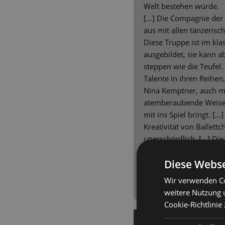
Welt bestehen würde.
[…] Die Compagnie der 
aus mit allen tänzeris
Diese Truppe ist im kl
ausgebildet, sie kann 
steppen wie die Teufel. 
Talente in ihren Reihen,
Nina Kemptner, auch mi
atemberaubende Weise
mit ins Spiel bringt. […
Kreativität von Ballett
unerschöpflich. [...] Di
ihrer Präzision perfekt
Diese Webse
der Stabführung von J
kommt und dem, was d
Wir verwenden Co
abläuft, gibt es keine 
weitere Nutzung 
Cookie-Richtlinie
16.4.2022 | Andreas Sc