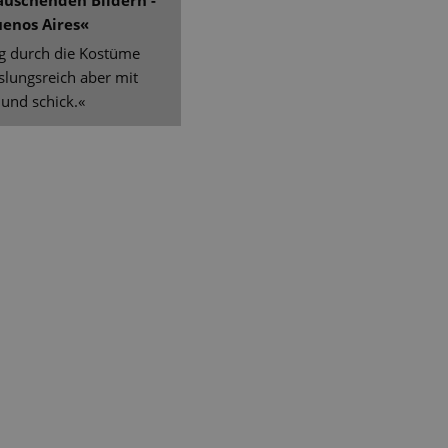
auschenden Bildern -
uenos Aires«
ng durch die Kostüme
slungsreich aber mit
 und schick.«