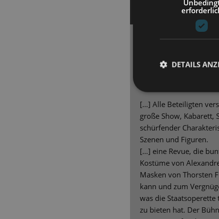
Unbeding
erforderlic
DRESDNER NEUESTE
ALLES FÜR ALLE!
Die zeitkritische Re
DETAILS ANZ
1929 ist an der Staat
große Show zu erleb
[…] Alle Beteiligten ve
große Show, Kabarett, S
schürfender Charakterisi
Szenen und Figuren.
[…] eine Revue, die bunt
Kostüme von Alexandre
Masken von Thorsten 
kann und zum Vergnügen
was die Staatsoperette 
zu bieten hat. Der Büh