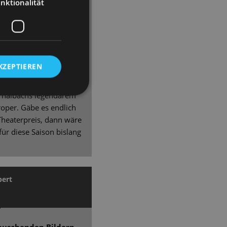
nktionalität
falls war hingerissen
 der Saal stand quasi
 ist eine der
n der nunmehr vier
KZEPTIEREN
hrin Kondaurow und
nproduktionen im
 Thalbachs legendärem
oper. Gäbe es endlich
Theaterpreis, dann wäre
ür diese Saison bislang
bert