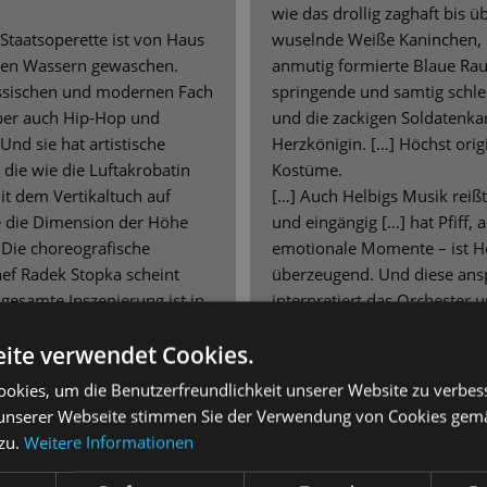
wie das drollig zaghaft bis 
Staatsoperette ist von Haus
wuselnde Weiße Kaninchen, d
chen Wassern gewaschen.
anmutig formierte Blaue Raup
assischen und modernen Fach
springende und samtig schle
aber auch Hip-Hop und
und die zackigen Soldatenka
Und sie hat artistische
Herzkönigin. […] Höchst ori
 die wie die Luftakrobatin
Kostüme.
t dem Vertikaltuch auf
[…] Auch Helbigs Musik reißt 
 die Dimension der Höhe
und eingängig […] hat Pfiff,
] Die choreografische
emotionale Momente – ist H
chef Radek Stopka scheint
überzeugend. Und diese ans
e gesamte Inszenierung ist in
interpretiert das Orchester 
. Zwischen dem, was unter
Chefdirigent Johannes Pell e
ite verwendet Cookies.
ohannes Pell aus dem Graben
facettenreich.
azu oben auf der Bühne
Knapp zwei Stunden Unterh
okies, um die Benutzerfreundlichkeit unserer Website zu verbes
Millisekunde an Verschiebung.
besten Sinn bietet der Abend
unserer Webseite stimmen Sie der Verwendung von Cookies gem
Compagnie so vielfältig, wa
 zu.
Weitere Informationen
leistungsstark, wie man sie 
hwarze
die Tänzer eher zur Garnier