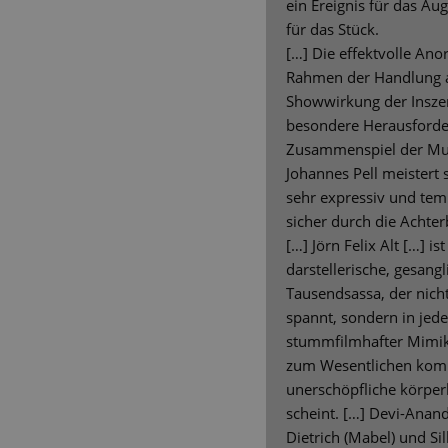
ein Ereignis für das Au
für das Stück.
[…] Die effektvolle Ano
Rahmen der Handlung au
Showwirkung der Inszen
besondere Herausforde
Zusammenspiel der Mus
Johannes Pell meistert 
sehr expressiv und te
sicher durch die Achter
[…] Jörn Felix Alt […] ist
darstellerische, gesang
Tausendsassa, der nich
spannt, sondern in jede
stummfilmhafter Mimik
zum Wesentlichen kom
unerschöpfliche körper
scheint. […] Devi-Anan
Dietrich (Mabel) und Si