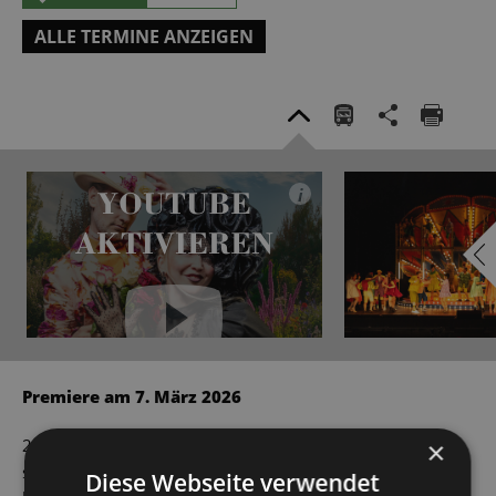
ALLE TERMINE ANZEIGEN
YOUTUBE
i
AKTIVIEREN
YouTube immer aktivieren
Premiere am 7. März 2026
20 Millionen schwer ist diese Witwe – kein Wunder, dass
×
sich die Pontevedrinerin Hanna Glawari vor Verehrern
Diese Webseite verwendet