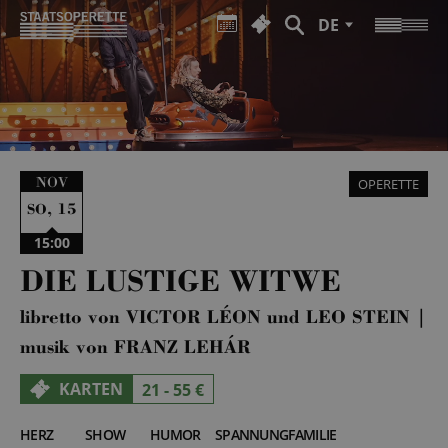
DE
NOV
OPERETTE
,
15
SO
15:00
DIE LUSTIGE WITWE
libretto von VICTOR LÉON und LEO STEIN |
musik von FRANZ LEHÁR
KARTEN
21 - 55 €
HERZ
SHOW
HUMOR
SPANNUNG
FAMILIE
5
3
5
2
3