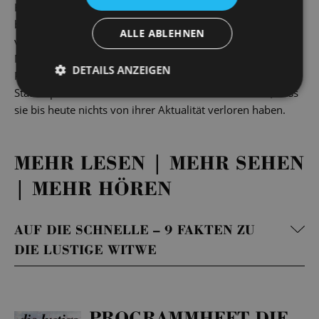
Hanna und Danilo konnte sich die Gesellschaft des
beginnenden 20. Jahrhunderts wiederfinden. In der Regie
ALLE ABLEHNEN
von Katja Wolff und zu den berühmten Walzer- und
Mazurka-Klängen Franz Lehárs treffen die
DETAILS ANZEIGEN
Protagonist*innen nun in einer neuen Inszenierung an der
Staatsoperette aufeinander und stellen unter Beweis, dass
sie bis heute nichts von ihrer Aktualität verloren haben.
MEHR LESEN | MEHR SEHEN
| MEHR HÖREN
AUF DIE SCHNELLE – 9 FAKTEN ZU
DIE LUSTIGE WITWE
PROGRAMMHEFT DIE