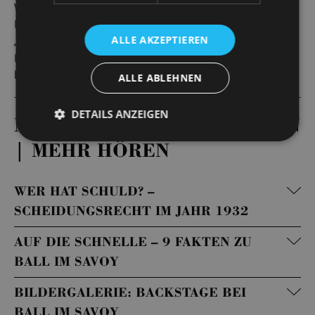
Weimarer Republik sich und sein Lebensgefühl ein letztes
Mal zu Modetänzen wie dem bejubelt besungenen
ALLE AKZEPTIEREN
„Känguru“, um nur einen Monat später durch die
Ernennung Adolf Hitlers zum Reichskanzler seinem
brutalen Ende entgegen zu taumeln.
ALLE ABLEHNEN
DETAILS ANZEIGEN
MEHR LESEN | MEHR SEHEN
| MEHR HÖREN
WER HAT SCHULD? –
SCHEIDUNGSRECHT IM JAHR 1932
AUF DIE SCHNELLE – 9 FAKTEN ZU
BALL IM SAVOY
BILDERGALERIE: BACKSTAGE BEI
BALL IM SAVOY