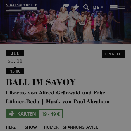
DE
JUL
OPERETTE
,
11
SO
15:00
BALL IM SAVOY
Libretto von Alfred Grünwald und Fritz
Löhner-Beda | Musik von Paul Abraham
KARTEN
19 - 49 €
HERZ
SHOW
HUMOR
SPANNUNG
FAMILIE
5
5
4
2
3