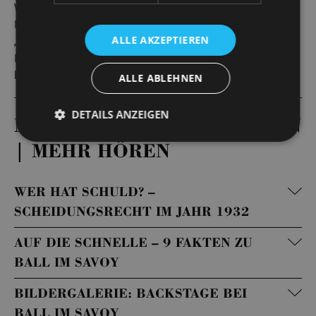
Weimarer Republik sich und sein Lebensgefühl ein letztes
Mal zu Modetänzen wie dem bejubelt besungenen
ALLE AKZEPTIEREN
„Känguru“, um nur einen Monat später durch die
Ernennung Adolf Hitlers zum Reichskanzler seinem
brutalen Ende entgegen zu taumeln.
ALLE ABLEHNEN
DETAILS ANZEIGEN
MEHR LESEN | MEHR SEHEN
| MEHR HÖREN
WER HAT SCHULD? –
SCHEIDUNGSRECHT IM JAHR 1932
AUF DIE SCHNELLE – 9 FAKTEN ZU
BALL IM SAVOY
BILDERGALERIE: BACKSTAGE BEI
BALL IM SAVOY