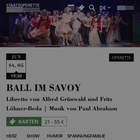
DE
JUN
OPERETTE
,
05
SA
19:30
BALL IM SAVOY
Libretto von Alfred Grünwald und Fritz
Löhner-Beda | Musik von Paul Abraham
KARTEN
21 - 55 €
HERZ
SHOW
HUMOR
SPANNUNG
FAMILIE
5
5
4
2
3