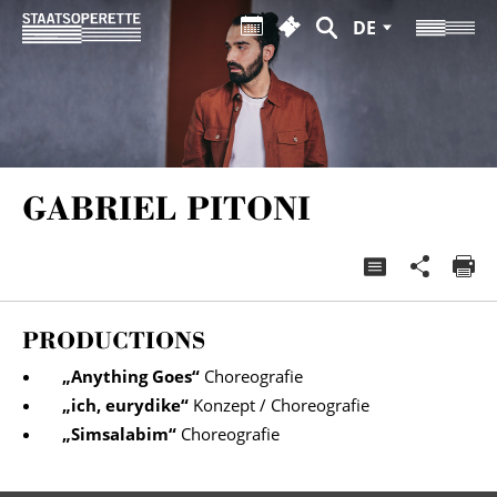
DE
GABRIEL PITONI
PRODUCTIONS
„
Anything Goes
“
Choreografie
„
ich, eurydike
“
Konzept / Choreografie
„
Simsalabim
“
Choreografie