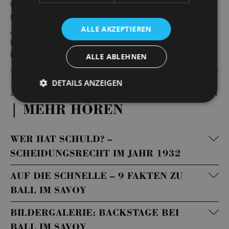
Weimarer Republik sich und sein Lebensgefühl ein letztes
Mal zu Modetänzen wie dem bejubelt besungenen
ALLE AKZEPTIEREN
„Känguru“, um nur einen Monat später durch die
Ernennung Adolf Hitlers zum Reichskanzler seinem
brutalen Ende entgegen zu taumeln.
ALLE ABLEHNEN
DETAILS ANZEIGEN
MEHR LESEN | MEHR SEHEN
| MEHR HÖREN
WER HAT SCHULD? –
SCHEIDUNGSRECHT IM JAHR 1932
AUF DIE SCHNELLE – 9 FAKTEN ZU
BALL IM SAVOY
BILDERGALERIE: BACKSTAGE BEI
BALL IM SAVOY