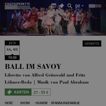
DE
JUN
OPERETTE
,
05
SA
19:30
BALL IM SAVOY
Libretto von Alfred Grünwald und Fritz
Löhner-Beda | Musik von Paul Abraham
KARTEN
21 - 55 €
HERZ
SHOW
HUMOR
SPANNUNG
FAMILIE
5
5
4
2
3