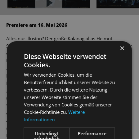
YouTube immer aktivieren
Premiere am 16. Mai 2026
Alles nur Illusion? Der große Kalanag alias Helmut
Schreiber ist der Darling der internationalen Zauberwelt. Er
×
weiß das Publikum um die wendigen Finger zu wickeln, als
Diese Webseite verwendet
Unterhaltungsakrobat mit den Emotionen der
Cookies.
Zuschauer*innen zu jonglieren. Inmitten der Trümmer im
Wir verwenden Cookies, um die
Nachkriegsdeutschland lässt er in einer Megashow auf der
Benutzerfreundlichkeit unserer Website zu
Bühne Autos verschwinden, seine Partnerin Gloria
verbessern. Durch die weitere Nutzung
zersägen und in der „Wunder-Bar“ – Simsalabim! – Milch
unserer Webseite stimmen Sie der
und Honig fließen. Aber hinter dem Vorhang lauern die
Verwendung von Cookies gemäß unserer
Schatten einer dunklen Vergangenheit. Erinnerungen an
Cookie-Richtlinie zu.
Weitere
einen verratenen jüdischen Freund im Filmbusiness blitzen
Informationen
auf, die politisch gesäuberte Magiervereinigung, ein Auftritt
auf dem Obersalzberg. Kann ihm, dem Meister der
Unbedingt
Performance
Inszenierung, sein größter Trick gelingen: Wird sich seine
erforderlich