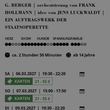
G. BERGER | orchestrierung von FRANK
HOLLMANN | idee von JENS LUCKWALDT |
EIN AUFTRAGSWERK DER
STAATSOPERETTE
HERZ
SHOW
HUMOR
SPANNUNG
FAMILIE
2
5
3
5
3
von
von
von
von
von
5
5
5
5
5
ca. 2 Stunden 50 Minuten
ab 14 Jahre
SA | 06.03.2027 | 19:30 - 22:20
KARTEN
21 - 55 €
SO | 07.03.2027 | 15:00 - 17:50
KARTEN
21 - 55 €
DI | 09.03.2027 | 19:30 - 22:20