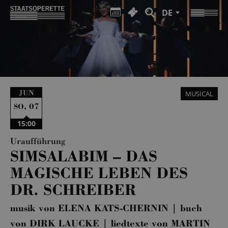
DE
JUN
MUSICAL
,
07
SO
15:00
Uraufführung
SIMSALABIM – DAS
MAGISCHE LEBEN DES
DR. SCHREIBER
musik von ELENA KATS-CHERNIN | buch
von DIRK LAUCKE | liedtexte von MARTIN