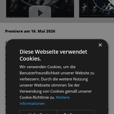
YouTube immer aktivieren
Premiere am 16. Mai 2026
Alles nur Illusion? Der große Kalanag alias Helmut
×
Schreiber ist der Darling der internationalen Zauberwelt. Er
Diese Webseite verwendet
weiß das Publikum um die wendigen Finger zu wickeln, als
Cookies.
Unterhaltungsakrobat mit den Emotionen der
Zuschauer*innen zu jonglieren. Inmitten der Trümmer im
Wir verwenden Cookies, um die
Nachkriegsdeutschland lässt er in einer Megashow auf der
Benutzerfreundlichkeit unserer Website zu
Bühne Autos verschwinden, seine Partnerin Gloria
verbessern. Durch die weitere Nutzung
zersägen und in der „Wunder-Bar“ – Simsalabim! – Milch
unserer Webseite stimmen Sie der
und Honig fließen. Aber hinter dem Vorhang lauern die
Verwendung von Cookies gemäß unserer
Schatten einer dunklen Vergangenheit. Erinnerungen an
Cookie-Richtlinie zu.
Weitere
einen verratenen jüdischen Freund im Filmbusiness blitzen
Informationen
auf, die politisch gesäuberte Magiervereinigung, ein Auftritt