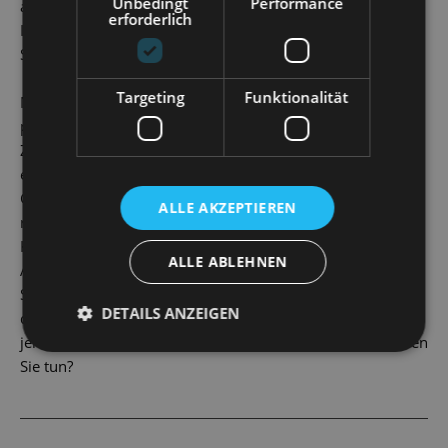
Unbedingt
Performance
auf dem Obersalzberg. Kann ihm, dem Meister der
erforderlich
Inszenierung, sein größter Trick gelingen: Wird sich seine
Schuld in Luft auflösen?
Targeting
Funktionalität
Mit Simsalabim – Das magische Leben des Dr. Schreiber
präsentiert die Staatsoperette ein neues Musical zwischen
Zauber-Revue, Politthriller und Psychogramm rund um
eine so verführerische wie streitbare Figur der deutschen
Geschichte. Zum Leben erweckt wird sie von der
ALLE AKZEPTIEREN
renommierten Opern- und Filmmusikkomponistin Elena
Kats-Chernin, dem Dramatiker Dirk Laucke und Musical-
ALLE ABLEHNEN
Allrounder Martin G. Berger. Zwischen großen Balladen,
Swing-Nummern und Show-Feuerwerk stellt sich auch uns
DETAILS ANZEIGEN
die Frage nach gesellschaftlicher Verantwortung auf und
jenseits der Bühne: Wenn alles möglich wäre – was würden
Sie tun?