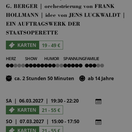
G. BERGER | orchestrierung von FRANK
HOLLMANN | idee von JENS LUCKWALDT |
EIN AUFTRAGSWERK DER
STAATSOPERETTE
KARTEN
19 - 49 €
HERZ
SHOW
HUMOR
SPANNUNG
FAMILIE
2
5
3
5
3
von
von
von
von
von
5
5
5
5
5
ca. 2 Stunden 50 Minuten
ab 14 Jahre
SA | 06.03.2027 | 19:30 - 22:20
KARTEN
21 - 55 €
SO | 07.03.2027 | 15:00 - 17:50
KARTEN
21 - 55 €