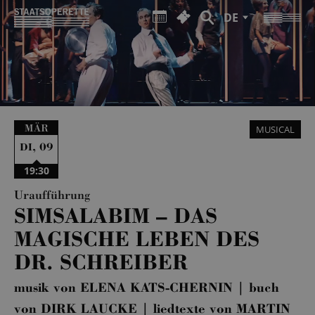
DE
MÄR
MUSICAL
,
09
DI
19:30
Uraufführung
SIMSALABIM – DAS
MAGISCHE LEBEN DES
DR. SCHREIBER
musik von ELENA KATS-CHERNIN | buch
von DIRK LAUCKE | liedtexte von MARTIN