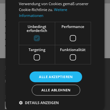
Verwendung von Cookies gemäß unserer
Cookie-Richtlinie zu.
Weitere
PRODUCTIONS
Informationen
„
Hänsel und Gretel
“
„
Simsalabim
“
Kastellan/ Artistin u. a.
Unbedingt
Performance
erforderlich
„
Cabaret
“
Lulu, ein Kit Kat Klub Girl
„
Alice im Wunderland
“
Weiße Dame
„
Die Fledermaus
“
Akrobatin
Targeting
Funktionalität
BESUCHERSERVICE
+49 351 32042 222
ALLE AKZEPTIEREN
karten@staatsoperette.de
ALLE ABLEHNEN
NEWSLETTER
DETAILS ANZEIGEN
SEND