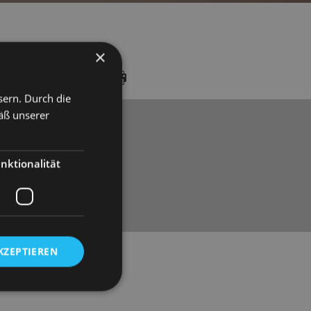
×
LERY
DATES
sern. Durch die
äß unserer
nktionalität
KZEPTIEREN