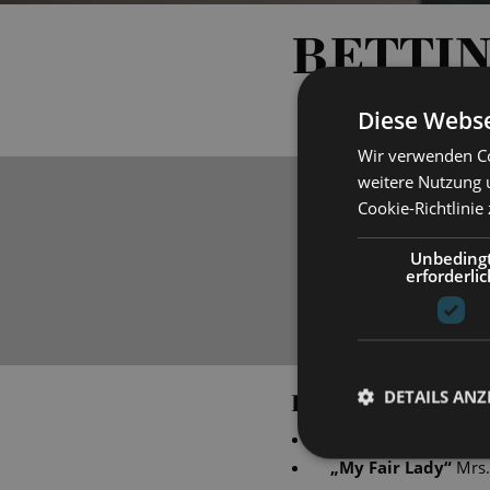
BETTI
Diese Webse
Wir verwenden Co
weitere Nutzung 
Cookie-Richtlinie
Unbeding
erforderlic
DETAILS ANZ
PRODUCTIONS
„
die lustige witwe
“
„
My Fair Lady
“
Mrs.