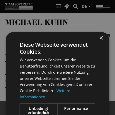
DE
MICHAEL KUHN
×
Diese Webseite verwendet
Cookies.
PRODUCTIONS
Wir verwenden Cookies, um die
„
Evita
“
Offiziere, Beauty Assistants & Designer,
Benutzerfreundlichkeit unserer Website zu
Liebhaber
verbessern. Durch die weitere Nutzung
„
Kinostar!
“
Autoritäten
unserer Webseite stimmen Sie der
„
Ball im Savoy
“
René
Verwendung von Cookies gemäß unserer
„
My Fair Lady
“
1.Straßenkünstler
Cookie-Richtlinie zu.
Weitere
Informationen
Unbedingt
Performance
BESUCHERSERVICE
erforderlich