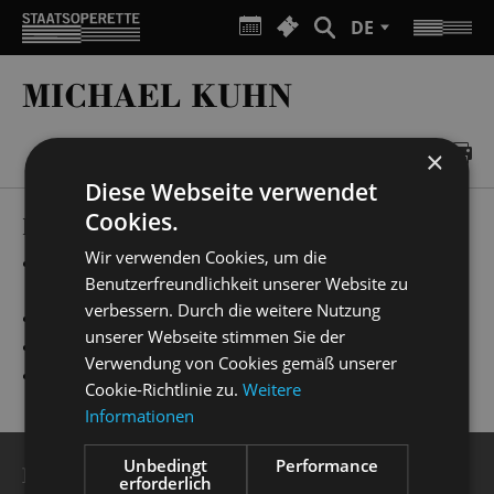
DE
MICHAEL KUHN
×
Diese Webseite verwendet
Cookies.
PRODUCTIONS
Wir verwenden Cookies, um die
„
Evita
“
Offiziere, Beauty Assistants & Designer,
Benutzerfreundlichkeit unserer Website zu
Liebhaber
verbessern. Durch die weitere Nutzung
„
Kinostar!
“
Autoritäten
unserer Webseite stimmen Sie der
„
Ball im Savoy
“
René
Verwendung von Cookies gemäß unserer
„
My Fair Lady
“
1.Straßenkünstler
Cookie-Richtlinie zu.
Weitere
Informationen
Unbedingt
Performance
BESUCHERSERVICE
erforderlich