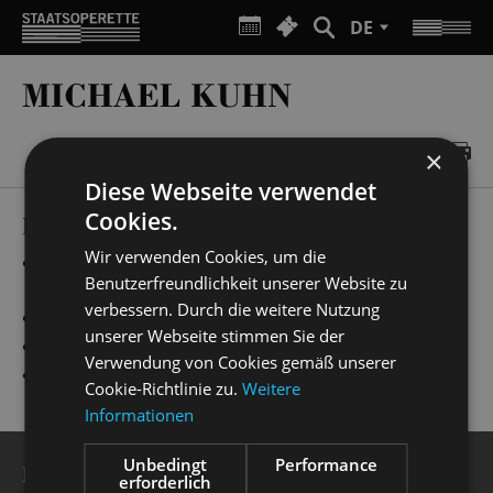
DE
MICHAEL KUHN
×
Diese Webseite verwendet
Cookies.
PRODUCTIONS
Wir verwenden Cookies, um die
„
Evita
“
Offiziere, Beauty Assistants & Designer,
Benutzerfreundlichkeit unserer Website zu
Liebhaber
verbessern. Durch die weitere Nutzung
„
Kinostar!
“
Autoritäten
unserer Webseite stimmen Sie der
„
Ball im Savoy
“
René
Verwendung von Cookies gemäß unserer
„
My Fair Lady
“
1.Straßenkünstler
Cookie-Richtlinie zu.
Weitere
Informationen
Unbedingt
Performance
BESUCHERSERVICE
erforderlich