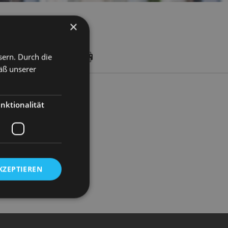
×
sern. Durch die
DATES
äß unserer
nktionalität
KZEPTIEREN