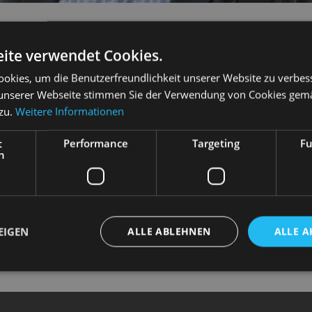
S RUNGE
ite verwendet Cookies.
okies, um die Benutzerfreundlichkeit unserer Website zu verbes
unserer Webseite stimmen Sie der Verwendung von Cookies gem
 zu.
Weitere Informationen
t
Performance
Targeting
Fu
eitung
h
Chorleitung
rleitung
ng
EIGEN
ALLE ABLEHNEN
ALLE A
horeinstudierung
leitung