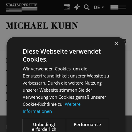
DE
MICHAEL KUHN
×
Diese Webseite verwendet
Cookies.
PRODUCTIONS
Wir verwenden Cookies, um die
„
Evita
“
Offiziere, Beauty Assistants & Designer,
Benutzerfreundlichkeit unserer Website zu
Liebhaber
verbessern. Durch die weitere Nutzung
„
Kinostar!
“
Autoritäten
unserer Webseite stimmen Sie der
„
Ball im Savoy
“
René
Verwendung von Cookies gemäß unserer
„
My Fair Lady
“
1.Straßenkünstler
Cookie-Richtlinie zu.
Weitere
Informationen
Unbedingt
Performance
BESUCHERSERVICE
erforderlich