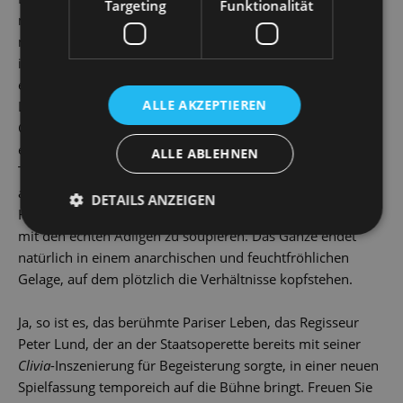
Targeting
Funktionalität
mit der schönen schwedischen Baronin Gondremark, die
mit ihrem Mann – welcher sich vor allem für die Grisetten
in den Varietés interessiert – das pralle Großstadtleben
erkunden will. Um sich seine Chance auf ein
ALLE AKZEPTIEREN
Liebesabenteuer nicht entgehen zu lassen, behauptet
Gardefeu kurzerhand, seine imposante Stadtwohnung sei
ein Grand Hotel, und quartiert das schwedische
ALLE ABLEHNEN
Touristenpaar bei sich ein. Nur braucht ein echtes Hotel
auch Gäste! Deshalb schlüpfen die Dienstbot*innen des
DETAILS ANZEIGEN
Hauses in die Rollen feiner Herrschaften, um gemeinsam
mit den echten Adligen zu soupieren. Das Ganze endet
natürlich in einem anarchischen und feuchtfröhlichen
Gelage, auf dem plötzlich die Verhältnisse kopfstehen.
Ja, so ist es, das berühmte Pariser Leben, das Regisseur
Peter Lund, der an der Staatsoperette bereits mit seiner
Clivia
-Inszenierung für Begeisterung sorgte, in einer neuen
Spielfassung temporeich auf die Bühne bringt. Freuen Sie