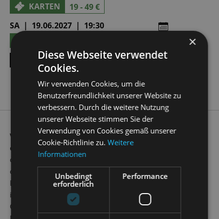
KARTEN
19 - 49 €
SA | 19.06.2027 | 19:30
×
KARTEN
21 - 55 €
Diese Webseite verwendet
ALLE TERMINE ANZEIGEN
Cookies.
Wir verwenden Cookies, um die
Benutzerfreundlichkeit unserer Website zu
verbessern. Durch die weitere Nutzung
unserer Webseite stimmen Sie der
Verwendung von Cookies gemäß unserer
Weltausstellung, 1867: In den Straßen von Paris herrscht
Cookie-Richtlinie zu.
Weitere
dichtes Gedränge und alle Sprachen der Welt plappern um
Informationen
die Wette. Unter Napoleon III. weht ein liberaler Wind, der
die Stadt zum sozialen Möglichkeitsraum werden lässt.
Unbedingt
Performance
Bereits 1866 uraufgeführt, spielt Offenbachs
Pariser Leben
erforderlich
in der absoluten Gegenwart, denn die Weltausstellung ist
Ort und Zeit der Handlung.
Der reiche Lebemann Gardefeu hofft auf ein Stelldichein