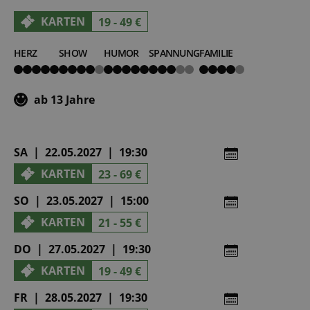
KARTEN
19 - 49 €
HERZ
SHOW
HUMOR
SPANNUNG
FAMILIE
5
4
5
3
4
von
von
von
von
von
5
5
5
5
5
ab 13 Jahre
SA | 22.05.2027 | 19:30
KARTEN
23 - 69 €
SO | 23.05.2027 | 15:00
KARTEN
21 - 55 €
DO | 27.05.2027 | 19:30
KARTEN
19 - 49 €
FR | 28.05.2027 | 19:30