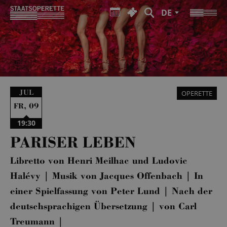
DE
JUL
OPERETTE
,
09
FR
19:30
PARISER LEBEN
Libretto von Henri Meilhac und Ludovic
Halévy | Musik von Jacques Offenbach | In
einer Spielfassung von Peter Lund | Nach der
deutschsprachigen Übersetzung | von Carl
Treumann |