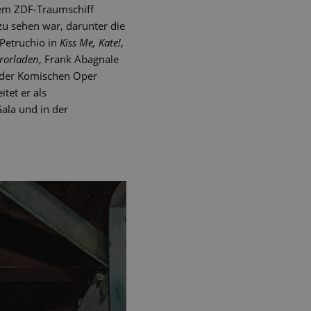
dem ZDF-Traumschiff
 zu sehen war, darunter die
 Petruchio in
Kiss Me, Kate!
,
rrorladen
, Frank Abagnale
 der Komischen Oper
itet er als
Gala und in der