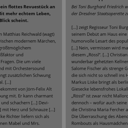
 ein flottes Revuestück an
Bei Toni Burghard Friedrich w
Mit mehr echtem Leben,
der Dresdner Staatsoperette z
Blick scheint.
[…] zeigt Regisseur Toni Bur
n Matthias Reichwald (wagt)
seinem Debüt am Haus eine 
wischen modernem Märchen,
humorvolle Lesart des popu
 größtmöglichem
[…] Nein, vermissen wird man
aßfaktor und
diesem „Rössl“. […] Christian
 Fragen. Die um viele
wunderbar gehetzten Kellner
nd mit Orchestersound
Salome Fischer als strenge G
ingt zusätzlichen Schwung
die sich nicht so schnell ins 
l. […]
Markus Liske bringt als berl
bekommt von Jörn-Felix Alt
Giesecke lebensfrohes Lokalk
bung mit. Er kann charmant
„Rössl“ ist zwar nicht Mallorc
n und schachern […] Devi-
dennoch – wofür auch seine T
] mit Herz und Schnauze […]
die Christina Maria Fercher al
ke Richter liefern sich als
Die Überraschung des Abends
nnen Mabel und Mrs.
Rombouts als Hausmädchen 