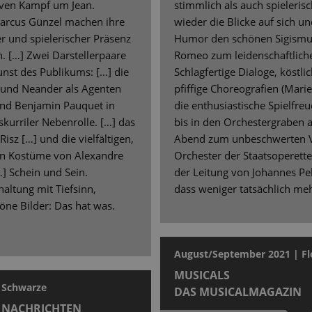
iven Kampf um Jean.
stimmlich als auch spieleris
Marcus Günzel machen ihre
wieder die Blicke auf sich un
er und spielerischer Präsenz
Humor den schönen Sigismun
 […] Zwei Darstellerpaare
Romeo zum leidenschaftliche
nst des Publikums: […] die
Schlagfertige Dialoge, köstli
und Neander als Agenten
pfiffige Choreografien (Marie
und Benjamin Pauquet in
die enthusiastische Spielfre
kurriler Nebenrolle. […] das
bis in den Orchestergraben 
isz […] und die vielfältigen,
Abend zum unbeschwerten V
nen Kostüme von Alexandre
Orchester der Staatsoperett
…] Schein und Sein.
der Leitung von Johannes Pel
altung mit Tiefsinn,
dass weniger tatsächlich meh
öne Bilder: Das hat was.
August/September 2021 | Fl
MUSICALS
s Schwarze
DAS MUSICALMAGAZIN
 NACHRICHTEN