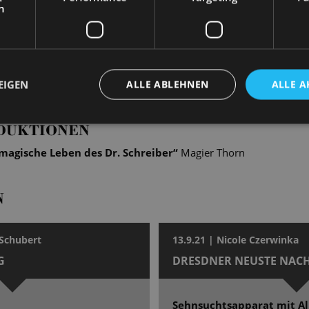
h
EIGEN
ALLE ABLEHNEN
ALLE A
DUKTIONEN
magische Leben des Dr. Schreiber
“
Magier Thorn
N
 Schubert
13.9.21 | Nicole Czerwinka
G
DRESDNER NEUSTE NAC
Sehnsuchtsapparat mit Al