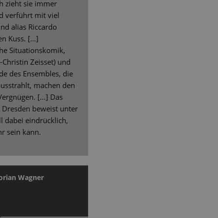
ch zieht sie immer
d verführt mit viel
d alias Riccardo
n Kuss. […]
che Situationskomik,
-Christin Zeisset) und
ude des Ensembles, die
ausstrahlt, machen den
ergnügen. […] Das
e Dresden beweist unter
l dabei eindrücklich,
r sein kann.
orian Wagner