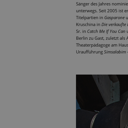
Sänger des Jahres nomini
unterwegs. Seit 2005 ist e
Titelpartien in
Gasparone
u
Kruschina in
Die verkaufte
Sr. in
Catch Me If You Can
u
Berlin zu Gast, zuletzt a
Theaterpädagoge am Haus. S
Uraufführung
Simsalabim –