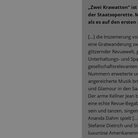
„Zwei Krawatten“ ist
der Staatsoperette. 
als es auf den ersten 
[…] die Inszenierung vo
eine Gratwanderung z
glitzernder Revuewelt,
Unterhaltungs- und Sp
gesellschaftsrelevanten
Nummern erweiterte u
angereicherte Musik br
und Glamour in den Saa
Der arme Kellner Jean 
eine echte Revue-Bega
sein und tanzen, singe
Ananda Dahm spielt […
Stefanie Dietrich und Sil
luxuriöse Amerikaneri