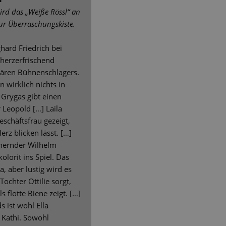
ird das „Weiße Rössl“ an
ur Überraschungskiste.
ghard Friedrich bei
herzerfrischend
lären Bühnenschlagers.
 wirklich nichts in
 Grygas gibt einen
 Leopold […] Laila
eschäftsfrau gezeigt,
Herz blicken lässt. […]
inernder Wilhelm
olorit ins Spiel. Das
a, aber lustig wird es
ochter Ottilie sorgt,
s flotte Biene zeigt. […]
 ist wohl Ella
Kathi. Sowohl