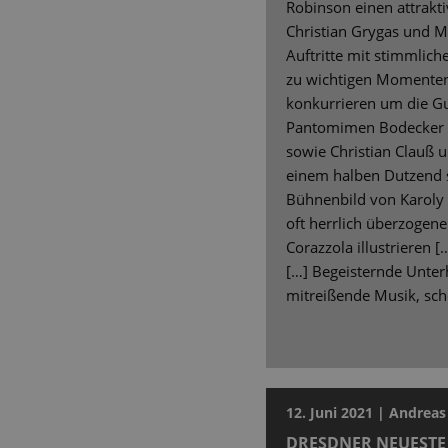
Robinson einen attrakt
Christian Grygas und 
Auftritte mit stimmlich
zu wichtigen Momenten.
konkurrieren um die Gu
Pantomimen Bodecker 
sowie Christian Clauß 
einem halben Dutzend s
Bühnenbild von Karoly R
oft herrlich überzoge
Corazzola illustrieren [
[…] Begeisternde Unterh
mitreißende Musik, sch
12. Juni 2021 | Andrea
DRESDNER NEUESTE