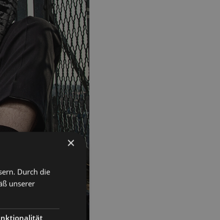
×
sern. Durch die
äß unserer
nktionalität