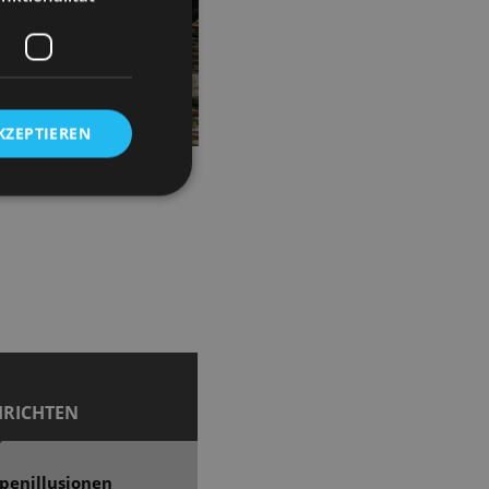
KZEPTIEREN
HRICHTEN
penillusionen