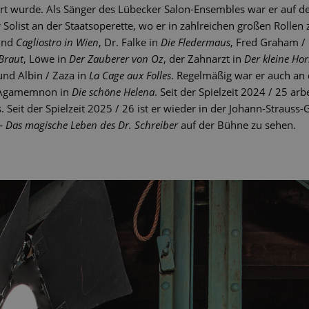
ert wurde. Als Sänger des Lübecker Salon-Ensembles war er auf 
r Solist an der Staatsoperette, wo er in zahlreichen großen Rollen
nd
Cagliostro in Wien
, Dr. Falke in
Die Fledermaus
, Fred Graham /
 Braut
, Löwe in
Der Zauberer von Oz
, der Zahnarzt in
Der kleine Ho
nd Albin / Zaza in
La Cage aux Folles
. Regelmäßig war er auch an
ls Agamemnon in
Die schöne Helena
. Seit der Spielzeit 2024 / 25 arbe
eit der Spielzeit 2025 / 26 ist er wieder in der Johann-Strauss-
 Das magische Leben des Dr. Schreiber
auf der Bühne zu sehen.