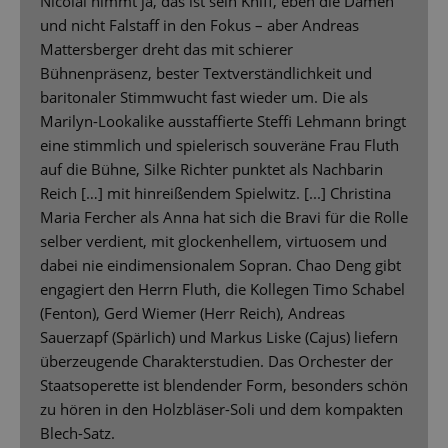
Nicolai nimmt ja, das ist sein Kniff, eben die Damen
und nicht Falstaff in den Fokus – aber Andreas
Mattersberger dreht das mit schierer
Bühnenpräsenz, bester Textverständlichkeit und
baritonaler Stimmwucht fast wieder um. Die als
Marilyn-Lookalike ausstaffierte Steffi Lehmann bringt
eine stimmlich und spielerisch souveräne Frau Fluth
auf die Bühne, Silke Richter punktet als Nachbarin
Reich […] mit hinreißendem Spielwitz. [...] Christina
Maria Fercher als Anna hat sich die Bravi für die Rolle
selber verdient, mit glockenhellem, virtuosem und
dabei nie eindimensionalem Sopran. Chao Deng gibt
engagiert den Herrn Fluth, die Kollegen Timo Schabel
(Fenton), Gerd Wiemer (Herr Reich), Andreas
Sauerzapf (Spärlich) und Markus Liske (Cajus) liefern
überzeugende Charakterstudien. Das Orchester der
Staatsoperette ist blendender Form, besonders schön
zu hören in den Holzbläser-Soli und dem kompakten
Blech-Satz.