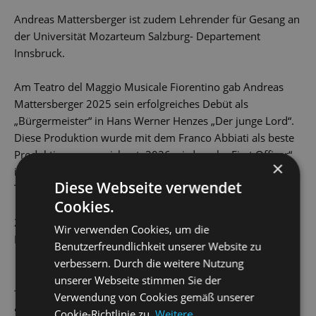
Andreas Mattersberger ist zudem Lehrender für Gesang an
der Universität Mozarteum Salzburg- Departement
Innsbruck.
Am Teatro del Maggio Musicale Fiorentino gab Andreas
Mattersberger 2025 sein erfolgreiches Debüt als
„Bürgermeister“ in Hans Werner Henzes „Der junge Lord“.
Diese Produktion wurde mit dem Franco Abbiati als beste
Produktion ausgezeichnet. 2026 wird er als „First Officer“
×
in „The death of Klinghoffer“ (John Adams) erneut am
Diese Webseite verwendet
Teatro del Maggio Musicale Fiorentino zu hören sein.
Cookies.
2028 wird Andreas Mattersberger sein Debüt am New
Wir verwenden Cookies, um die
National Theatre in Tokio geben.
Benutzerfreundlichkeit unserer Website zu
verbessern. Durch die weitere Nutzung
unserer Webseite stimmen Sie der
AKTUELLE PRODUKTIONEN
Verwendung von Cookies gemäß unserer
„
Hänsel und Gretel
“
Vater
Cookie-Richtlinie zu.
Weitere