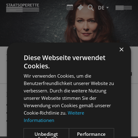
DE
×
MANDY COLEMAN
Diese Webseite verwendet
Cookies.
Wir verwenden Cookies, um die
Benutzerfreundlichkeit unserer Website zu
verbessern. Durch die weitere Nutzung
PRODUCTIONS
unserer Webseite stimmen Sie der
„
Emil und die Detektive
“
Choreografie
Verwendung von Cookies gemäß unserer
„
Alice im Wunderland
“
Alices Mutter
Cookie-Richtlinie zu.
Weitere
Informationen
„
My Fair Lady
“
Mrs. Pearce
Unbedingt
Performance