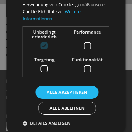
Verwendung von Cookies gemäß unserer
Cookie-Richtlinie zu.
Weitere
PRODUCTIONS
Informationen
„
ich, eurydike
“
Eurydikes Stimme
„
Simsalabim
“
Anneliese alias Gloria
Unbedingt
Performance
erforderlich
„
Evita
“
Eva (Evita) Perón
„
Ball im Savoy
“
Daisy Parker
„
My Fair Lady
“
Eliza Doolittle
Targeting
Funktionalität
BESUCHERSERVICE
+49 351 32042 222
ALLE AKZEPTIEREN
karten@staatsoperette.de
ALLE ABLEHNEN
NEWSLETTER
DETAILS ANZEIGEN
SEND