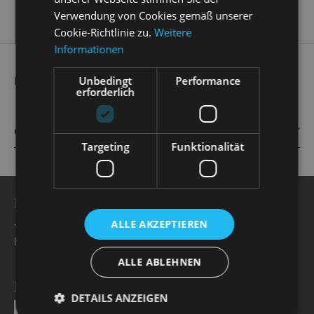
Verwendung von Cookies gemäß unserer
Cookie-Richtlinie zu.
Weitere
Informationen
Unbedingt
Performance
Further information will follow shortly.
erforderlich
CAST
Targeting
Funktionalität
BESUCHERSERVICE
+49 351 32042 222
ALLE AKZEPTIEREN
karten@staatsoperette.de
ALLE ABLEHNEN
NEWSLETTER
DETAILS ANZEIGEN
SEND