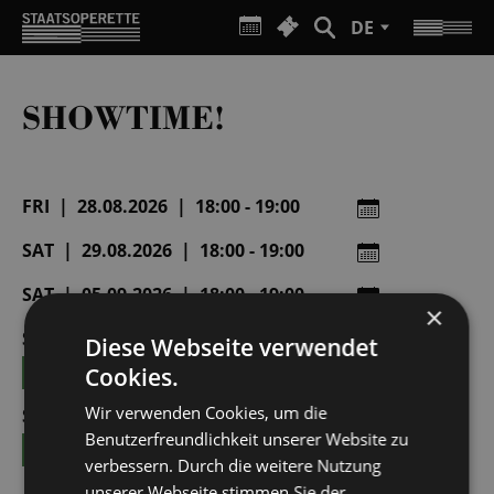
DE
SHOWTIME!
FRI | 28.08.2026 | 18:00 - 19:00
SAT | 29.08.2026 | 18:00 - 19:00
SAT | 05.09.2026 | 18:00 - 19:00
×
SUN | 06.09.2026 | 15:00 - 16:00
Diese Webseite verwendet
TICKETS
Cookies.
Wir verwenden Cookies, um die
SUN | 13.09.2026 | 15:00 - 16:00
Benutzerfreundlichkeit unserer Website zu
TICKETS
verbessern. Durch die weitere Nutzung
unserer Webseite stimmen Sie der