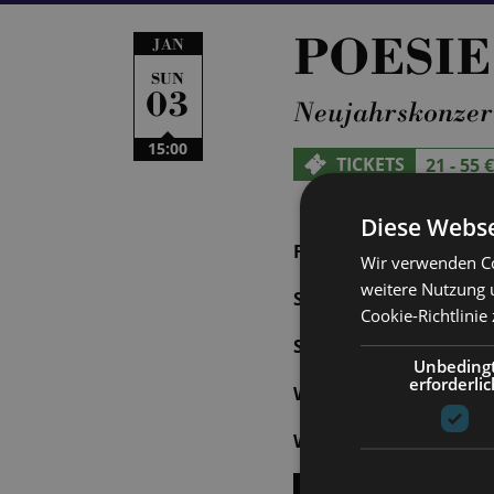
POESIE
JAN
SUN
03
Neujahrskonzert
15:00
TICKETS
21 - 55 €
Diese Webse
FRI | 01.01.2027 | 15:
Wir verwenden Co
weitere Nutzung 
SAT | 02.01.2027 | 19
Cookie-Richtlinie
SUN | 03.01.2027 | 15
Unbeding
erforderlic
WED | 06.01.2027 | 1
WED | 06.01.2027 | 1
SHOW ALL DATES