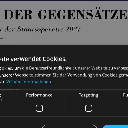
 DER GEGENSÄTZE
 der Staatsoperette 2027
ite verwendet Cookies.
00
TICKETS
23 - 69 €
okies, um die Benutzerfreundlichkeit unserer Website zu verbes
unserer Webseite stimmen Sie der Verwendung von Cookies gem
:30
TICKETS
21 - 55 €
 zu.
Weitere Informationen
:00
TICKETS
21 - 55 €
t
Performance
Targeting
Fu
h
1:00
TICKETS
21 - 55 €
9:30
TICKETS
21 - 55 €