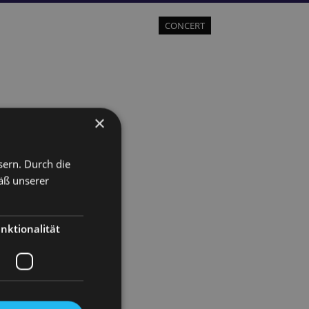
CONCERT
×
sern. Durch die
äß unserer
nktionalität