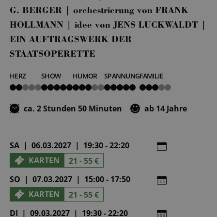
G. BERGER | orchestrierung von FRANK
HOLLMANN | idee von JENS LUCKWALDT |
EIN AUFTRAGSWERK DER
STAATSOPERETTE
HERZ
SHOW
HUMOR
SPANNUNG
FAMILIE
2
5
3
5
3
von
von
von
von
von
5
5
5
5
5
ca. 2 Stunden 50 Minuten
ab 14 Jahre
SA | 06.03.2027 | 19:30 - 22:20
KARTEN
21 - 55 €
SO | 07.03.2027 | 15:00 - 17:50
KARTEN
21 - 55 €
DI | 09.03.2027 | 19:30 - 22:20