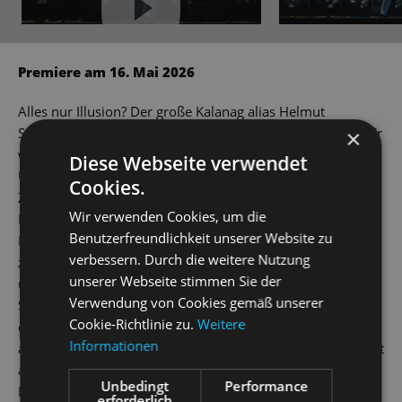
YouTube immer aktivieren
Premiere am 16. Mai 2026
Alles nur Illusion? Der große Kalanag alias Helmut
Schreiber ist der Darling der internationalen Zauberwelt. Er
×
weiß das Publikum um die wendigen Finger zu wickeln, als
Diese Webseite verwendet
Unterhaltungsakrobat mit den Emotionen der
Cookies.
Zuschauer*innen zu jonglieren. Inmitten der Trümmer im
Wir verwenden Cookies, um die
Nachkriegsdeutschland lässt er in einer Megashow auf der
Benutzerfreundlichkeit unserer Website zu
Bühne Autos verschwinden, seine Partnerin Gloria
verbessern. Durch die weitere Nutzung
zersägen und in der „Wunder-Bar“ – Simsalabim! – Milch
unserer Webseite stimmen Sie der
und Honig fließen. Aber hinter dem Vorhang lauern die
Verwendung von Cookies gemäß unserer
Schatten einer dunklen Vergangenheit. Erinnerungen an
Cookie-Richtlinie zu.
Weitere
einen verratenen jüdischen Freund im Filmbusiness blitzen
Informationen
auf, die politisch gesäuberte Magiervereinigung, ein Auftritt
auf dem Obersalzberg. Kann ihm, dem Meister der
Unbedingt
Performance
Inszenierung, sein größter Trick gelingen: Wird sich seine
erforderlich