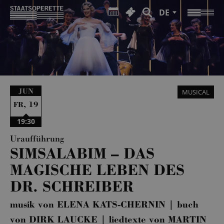
DE
JUN
MUSICAL
,
19
FR
19:30
Uraufführung
SIMSALABIM – DAS
MAGISCHE LEBEN DES
DR. SCHREIBER
musik von ELENA KATS-CHERNIN | buch
von DIRK LAUCKE | liedtexte von MARTIN