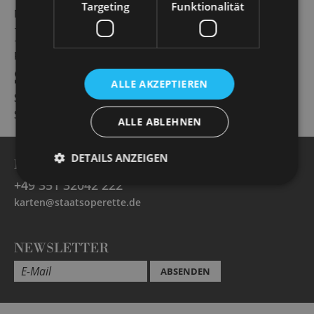
Targeting
Funktionalität
My Fair Lady
P
Pippin
S
ALLE AKZEPTIEREN
Show Boat
Simsalabim – Das magische Leben des Dr. Schreiber
ALLE ABLEHNEN
DETAILS ANZEIGEN
BESUCHERSERVICE -
Öffnungszeiten
+49 351 32042 222
karten@staatsoperette.de
NEWSLETTER
ABSENDEN