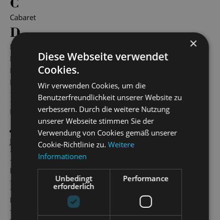
C
Cabaret
D
×
Die Bajadere
Diese Webseite verwendet
Die Fledermaus
Cookies.
Die lustigen Weiber von Windsor
Die lustige Witwe
Wir verwenden Cookies, um die
E
Benutzerfreundlichkeit unserer Website zu
verbessern. Durch die weitere Nutzung
Evita
unserer Webseite stimmen Sie der
J
Verwendung von Cookies gemäß unserer
Johann-Strauss-Gala
Cookie-Richtlinie zu.
Weitere
K
Informationen
Kinostar!
Unbedingt
Performance
L
erforderlich
La Bohème
M