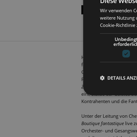
Diese Webse
ALLE TERMINE ANZEI
Wir verwenden Co
weitere Nutzung 
Cookie-Richtlinie
Unbeding
erforderlic
Hereinspaziert, hereinspaz
fantastique“! Ottorino Re
Gioachino Rossini, bildet
DETAILS ANZ
Pantomimen Wolfram von 
Zauberladen
in die Figure
eine Statue der Galatea be
Kontrahenten und die Fanta
Unter der Leitung von Chef
Boutique fantastique
live 
Orchester- und Gesangswe