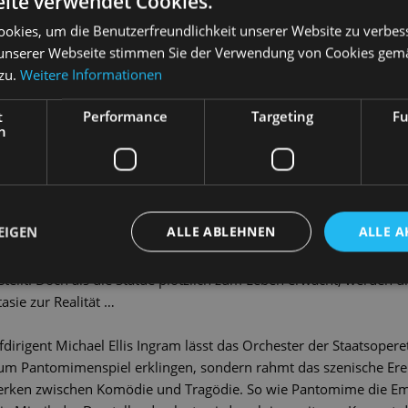
ite verwendet Cookies.
GEN
okies, um die Benutzerfreundlichkeit unserer Website zu verbes
unserer Webseite stimmen Sie der Verwendung von Cookies gem
 zu.
Weitere Informationen
t
Performance
Targeting
Fu
h
iert! Bitte treten Sie ein in einen Zauberladen voller Magie und M
spighis gleichnamige Ballettmusik aus dem Jahr 1919, basierend a
 den musikalischen Rahmen für ein Theatererlebnis der besondere
EIGEN
ALLE ABLEHNEN
ALLE A
Bodecker und Alexander Neander schlüpfen in ihrem Stück
La bo
n des Bildhauers Ottorino und des Kunden Gioachino, der sich in
stellt. Doch als die Statue plötzlich zum Leben erwacht, werden 
sie zur Realität …
dirigent Michael Ellis Ingram lässt das Orchester der Staatsoperet
zum Pantomimenspiel erklingen, sondern rahmt das szenische Erei
rken zwischen Komödie und Tragödie. So wie Pantomime die Emot