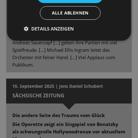
Kalaitzi gibt der Rolle in Präsenz, Spiel und Stimme
ein durch und durch eigenes und überzeugendes
ALLE ABLEHNEN
Gepräge. Kalaitzi ist in Ausstrahlung und Können
etwas Besonderes im Ensemble der Staatsoperette.
DETAILS ANZEIGEN
Gero Wendorff […], Christina Maria Fercher […] und
Andreas Sauerzapf […] geben ihre Partien mit viel
Spielfreude. […] Michael Ellis Ingram leitet das
Orchester mit feiner Hand. […] Viel Applaus vom
Publikum.
15. September 2025 | Jens Daniel Schubert
SÄCHSISCHE ZEITUNG
Die andere Seite des Traums vom Glück
Die Operette zeigt ein Singspiel von Benatzky
als schwungvolle Hollywoodrevue vor aktuellem