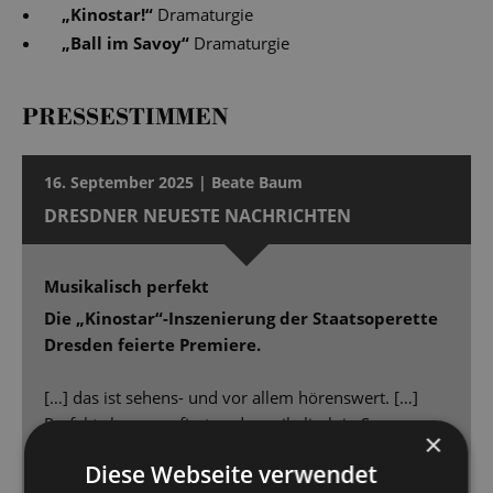
„
Kinostar!
“
Dramaturgie
„
Ball im Savoy
“
Dramaturgie
PRESSESTIMMEN
16. September 2025 | Beate Baum
DRESDNER NEUESTE NACHRICHTEN
Musikalisch perfekt
Die „Kinostar“-Inszenierung der Staatsoperette
Dresden feierte Premiere.
[…] das ist sehens- und vor allem hörenswert. […]
Perfekt choreografiert und musikalisch in Szene
×
gesetzt, kann man sich mit „Kinostar“ [...] 90 Minuten
Diese Webseite verwendet
lang unterhalten lassen. […] Dimitra Kalaitzi macht