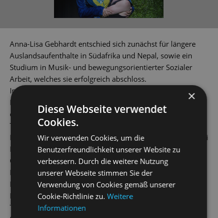
Anna-Lisa Gebhardt entschied sich zunächst für längere
Auslandsaufenthalte in Südafrika und Nepal, sowie ein
Studium in Musik- und bewegungsorientierter Sozialer
Arbeit, welches sie erfolgreich abschloss.
Im Anschluss begann sie ihr Gesangsstudium an der
×
Musikhochschule Münster bei Prof. Ines Krome und setzte
Diese Webseite verwendet
dieses an der Hochschule für Musik Detmold bei Eeva
Cookies.
Tenkanen fort. Sie absolvierte ihren Master an der
Hochschule für Musik Carl Maria von Weber in Dresden bei
Wir verwenden Cookies, um die
Prof. Yamina Maamar, sowie in der Liedklasse von Prof. KS
Benutzerfreundlichkeit unserer Website zu
Olaf Bär und schließt an dieses nun ihr
verbessern. Durch die weitere Nutzung
Meisterklassenstudium an.
unserer Webseite stimmen Sie der
Ihre Ausbildung ergänzt sie u.a. durch Meisterkurse bei
Verwendung von Cookies gemäß unserer
Prof. KS Christiane Iven, Bo Skovhus, Marcel Boone, Paul
Cookie-Richtlinie zu.
Weitere
Triepels, Will Humburg und Daniel Heide.
Informationen