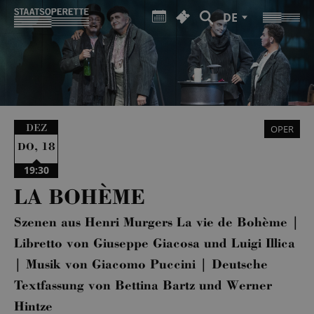
DE
DEZ
OPER
,
18
DO
19:30
LA BOHÈME
Szenen aus Henri Murgers La vie de Bohème |
Libretto von Giuseppe Giacosa und Luigi Illica
| Musik von Giacomo Puccini | Deutsche
Textfassung von Bettina Bartz und Werner
Hintze