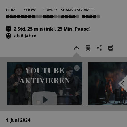
HERZ
SHOW
HUMOR
SPANNUNG
FAMILIE
5
3
3
4
4
von
von
von
von
von
5
5
5
5
5
2 Std. 25 min (inkl. 25 Min. Pause)
ab 6 Jahre
YOUTUBE
i
AKTIVIEREN
YouTube immer aktivieren
1. Juni 2024