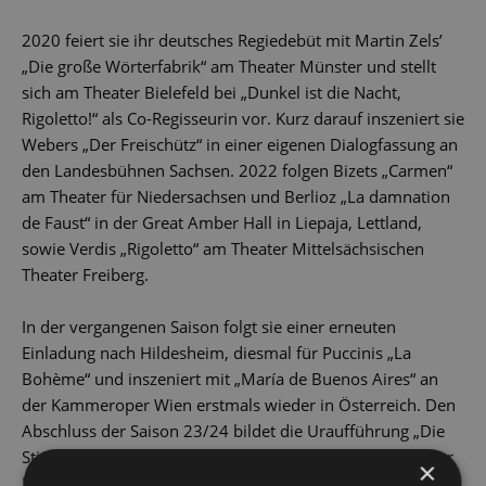
2020 feiert sie ihr deutsches Regiedebüt mit Martin Zels’
„Die große Wörterfabrik“ am Theater Münster und stellt
sich am Theater Bielefeld bei „Dunkel ist die Nacht,
Rigoletto!“ als Co-Regisseurin vor. Kurz darauf inszeniert sie
Webers „Der Freischütz“ in einer eigenen Dialogfassung an
den Landesbühnen Sachsen. 2022 folgen Bizets „Carmen“
am Theater für Niedersachsen und Berlioz „La damnation
de Faust“ in der Great Amber Hall in Liepaja, Lettland,
sowie Verdis „Rigoletto“ am Theater Mittelsächsischen
Theater Freiberg.
In der vergangenen Saison folgt sie einer erneuten
Einladung nach Hildesheim, diesmal für Puccinis „La
Bohème“ und inszeniert mit „María de Buenos Aires“ an
der Kammeroper Wien erstmals wieder in Österreich. Den
Abschluss der Saison 23/24 bildet die Uraufführung „Die
Stimme der Meerjungfrau“ von Ralph Neubert am Theater
×
Erfurt, bei der sie auch als Co-Autorin verantwortlich