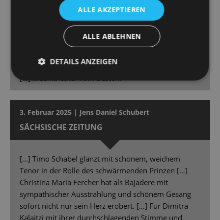
Zauber, Tempo und Witz, die Kostüme (Lena
ALLE AKZEPTIEREN
Weikhard) sind ein Augenschmaus, das Bühnenbild
(Anna Schöttl) aus vergoldeten Gliedmaßen in
ALLE ABLEHNEN
Übermaß gibt eine so ungewöhnliche wie originelle
Szenerie ab. Einmal mehr zeigen Orchester und
DETAILS ANZEIGEN
Chefdirigent Michael Ellis Ingram ihre große Klasse.
[...] Musiktheater vom Besten.
3. Februar 2025 | Jens Daniel Schubert
SÄCHSISCHE ZEITUNG
[...] Timo Schabel glänzt mit schönem, weichem
Tenor in der Rolle des schwärmenden Prinzen […]
Christina Maria Fercher hat als Bajadere mit
sympathischer Ausstrahlung und schönem Gesang
sofort nicht nur sein Herz erobert. […] Für Dimitra
Kalaitzi mit ihrer durchschlagenden Stimme und