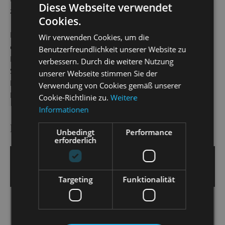
Diese Webseite verwendet
zeichnet.
Cookies.
Ihre Interpretation von „Hoffmanns Erzählungen“ eröffnet
Wir verwenden Cookies, um die
die diesjährige Chemnitzer Theatersaison, weitere
Benutzerfreundlichkeit unserer Website zu
Engagements führen Juana Inés Cano Restrepo an die
verbessern. Durch die weitere Nutzung
Staatsoperette Dresden, das Theater Regensburg und die
unserer Webseite stimmen Sie der
Neue Oper Wien, darüber hinaus ist ihr Regie-Debüt in
Verwendung von Cookies gemäß unserer
Frankreich geplant.
Cookie-Richtlinie zu.
Weitere
Informationen
PRESSESTIMMEN
Unbedingt
Performance
erforderlich
3. Februar 2025 | Guido Glaner
DRESDNER MORGENPOST
Targeting
Funktionalität
Tolle Frauen, verliebte Jungs
[…] Juana Inés Cano Restrepos Inszenierung ist voller