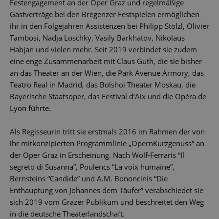
Festengagement an der Oper Graz und regelmäßige
Gastverträge bei den Bregenzer Festspielen ermöglichen
ihr in den Folgejahren Assistenzen bei Philipp Stölzl, Olivier
Tambosi, Nadja Loschky, Vasily Barkhatov, Nikolaus
Habjan und vielen mehr. Seit 2019 verbindet sie zudem
eine enge Zusammenarbeit mit Claus Guth, die sie bisher
an das Theater an der Wien, die Park Avenue Armory, das
Teatro Real in Madrid, das Bolshoi Theater Moskau, die
Bayerische Staatsoper, das Festival d‘Aix und die Opéra de
Lyon führte.
Als Regisseurin tritt sie erstmals 2016 im Rahmen der von
ihr mitkonzipierten Programmlinie „OpernKurzgenuss“ an
der Oper Graz in Erscheinung. Nach Wolf-Ferraris “Il
segreto di Susanna”, Poulencs “La voix humaine”,
Bernsteins “Candide” und A.M. Bononcinis “Die
Enthauptung von Johannes dem Täufer” verabschiedet sie
sich 2019 vom Grazer Publikum und beschreitet den Weg
in die deutsche Theaterlandschaft.