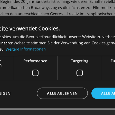
eginn des 20. Jahrhunderts ist so lang, wie deren Schaffen vielfäl
amerikanischen Broadway, zog es die nächsten zur Filmmusik un
schen den unterschiedlichen Genres – kreativ im symphonischen
 wurzellos geworden.
ite verwendet Cookies.
er jüdischen Kultur in Sachsen‘ wird ihnen nun im Neujahrskonzert
okies, um die Benutzerfreundlichkeit unserer Website zu verbes
. Unter dem Titel Das gibt’s nur einmal nach dem gleichnamige
unserer Webseite stimmen Sie der Verwendung von Cookies gem
rigent Michael Ellis Ingram Klezmer-Klänge mit symphonische
 zu.
Weitere Informationen
htig ist ihm dabei der lebensbejahende Grundton, der all diese W
 Bernsteins Candide-Ouvertüre oder Korngolds Filmmusik zum Abe
t
Performance
Targeting
Fu
so schmissige wie herzergreifende Melodien und versprechen eine
h
EIGEN
ALLE ABLEHNEN
ALLE A