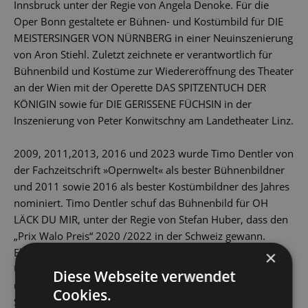
Innsbruck unter der Regie von Angela Denoke. Für die
Oper Bonn gestaltete er Bühnen- und Kostümbild für DIE
MEISTERSINGER VON NÜRNBERG in einer Neuinszenierung
von Aron Stiehl. Zuletzt zeichnete er verantwortlich für
Bühnenbild und Kostüme zur Wiedereröffnung des Theater
an der Wien mit der Operette DAS SPITZENTUCH DER
KÖNIGIN sowie für DIE GERISSENE FÜCHSIN in der
Inszenierung von Peter Konwitschny am Landetheater Linz.
2009, 2011,2013, 2016 und 2023 wurde Timo Dentler von
der Fachzeitschrift »Opernwelt« als bester Bühnenbildner
und 2011 sowie 2016 als bester Kostümbildner des Jahres
nominiert. Timo Dentler schuf das Bühnenbild für OH
LÄCK DU MIR, unter der Regie von Stefan Huber, dass den
„Prix Walo Preis“ 2020 /2022 in der Schweiz gewann.
Ebenso entwarf er Bühnen und Kostümbild für die
×
Uraufführung der Oper BERLIN ALEXANDERPLATZ, die
Diese Webseite verwendet
unlängst von „Der deutschen Bühne“ als bestes
Cookies.
Spartenübergreifendes Format 2023 gekürt und als