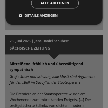
(Bühne und Kostüme: Timo Deutler, Orakina Peter)
ALLE ABLEHNEN
agieren etwa ein Dutzend Figuren [...] ein pralles,
mitreißendesStück Musiktheater.
DETAILS ANZEIGEN
23. Juni 2025 | Jens Daniel Schubert
SÄCHSISCHE ZEITUNG
Mitreißend, fröhlich und überwältigend
sympathisch
Große Show und schwungvolle Musik sind Argumente
für den „Ball im Savoy“ in der Staatsoperette
Die Premiere an der Staatsoperette wurde am
Wochenende zum mitreißenden Ereignis. […] Der
breitgefächerte Stilmix, von dichten, modern