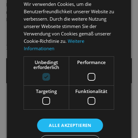
Wir verwenden Cookies, um die
Dokumentation auf ARTE gesendet wurde. 2023 wurde er
Benutzerfreundlichkeit unserer Website zu
mit SALOME für den Österreichischen Musiktheaterpreis
verbessern. Durch die weitere Nutzung
BESTE AUSSTATTUNG nominiert.
unserer Webseite stimmen Sie der
Verwendung von Cookies gemäß unserer
Cookie-Richtlinie zu.
Weitere
PRESSESTIMMEN
Informationen
Unbedingt
Performance
23. Juni 2025 | Guido Glaner
erforderlich
DRESDNER MORGENPOST
Targeting
Funktionalität
Abrahams Musik ist eingängig, süffig in den
Melodien und komplex in der Rhythmik - so wie es
bestenfalls ist, wenn sich Orchestermusik mit Jazz
vermählt. Es ist packend, was unter Leitung von
Christian Garbosnik aus dem Orchestergraben
ALLE AKZEPTIEREN
kommt.[...] In kunstvoll gestalteter Ball-Kulisse