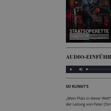
AUDIO-EINFÜH
Mute
Loaded
:
Progress
:
Play
0%
0%
SO KLINGT'S
„Mein Platz in dieser Welt
der Leitung von Peter Chri