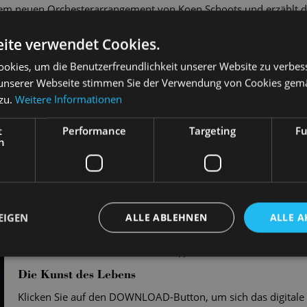
nem neuen Orchesterarrangement von Koen Schoots und erzählt di
Pippins in spektakulären Tanz- und Show-Nummern. Regie und C
ite verwendet Cookies.
bergers.
okies, um die Benutzerfreundlichkeit unserer Website zu verbes
unserer Webseite stimmen Sie der Verwendung von Cookies gem
 DOPPEL-CD ERHÄLTLICH
 zu.
Weitere Informationen
CD kaufen
t
Performance
Targeting
Fu
h
EIGEN
ALLE ABLEHNEN
ALLE A
PROGRAMMHEFT „PIPPIN“
Die Kunst des Lebens
Klicken Sie auf den DOWNLOAD-Button, um sich das digital