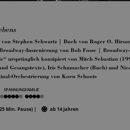
ebens
 von Stephen Schwartz | Buch von Roger O. Hirso
 Broadway-Inszenierung von Bob Fosse | Broadway-
e“ ursprünglich konzipiert von Mitch Sebastian (1
nd Gesangstexte), Iris Schumacher (Buch) und Nic
ginal-Orchestrierung von Koen Schoots
SPANNUNG
FAMILIE
4
4
von
von
5
5
 25 Min. Pause) |
ab 14 Jahren