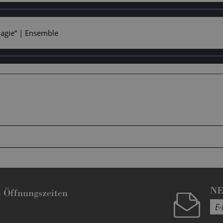
agie“ | Ensemble
N
-
Öffnungszeiten