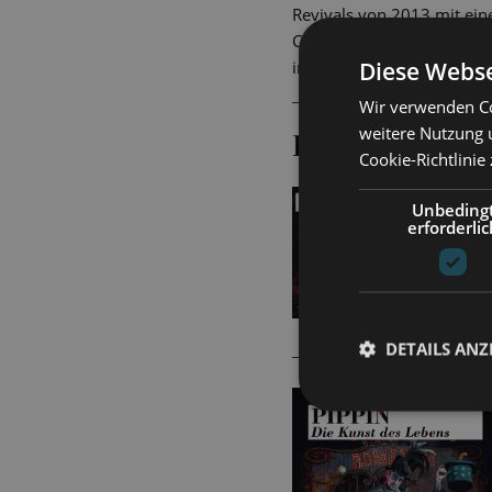
Revivals von 2013 mit ei
Comingof-Age-Geschichte 
Diese Webse
in der Hand Simon Eichen
Wir verwenden Co
weitere Nutzung 
PIPPIN ALS
Cookie-Richtlinie
Hier 
Unbeding
erforderlic
DETAILS ANZ