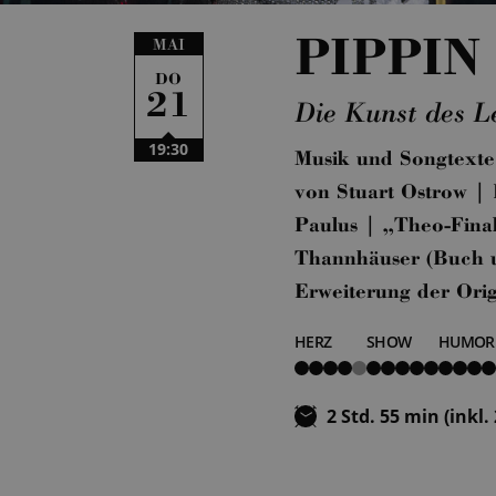
PIPPIN
MAI
DO
21
Die Kunst des L
19:30
Musik und Songtexte
von Stuart Ostrow |
Paulus | „Theo-Final
Thannhäuser (Buch u
Erweiterung der Ori
HERZ
SHOW
HUMOR
4
5
4
von
von
von
5
5
5
2 Std. 55 min (inkl.