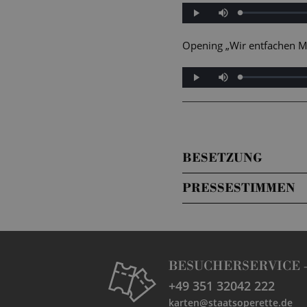
Mute
Loaded
:
Progress
:
Play
0%
0%
Opening „Wir entfachen M
Mute
Loaded
:
Progress
:
Play
0%
0%
BESETZUNG
PRESSESTIMMEN
BESUCHERSERVICE 
+49 351 32042 222
karten@staatsoperette.de